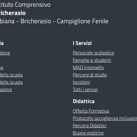
tituto Comprensivo
richerasio
biana - Bricherasio - Campiglione Fenile
la
I Servizi
zione
Personale scolastico
Famiglie e studenti
ne
MAD Interpello
della scuola
Percorsi di studio
della scuola
Iscrizioni
azione
Tutti i servizi
Didattica
Offerta Formativa
Protocollo accoglienza Inclusio
Percorsi Didattici
Buone pratiche