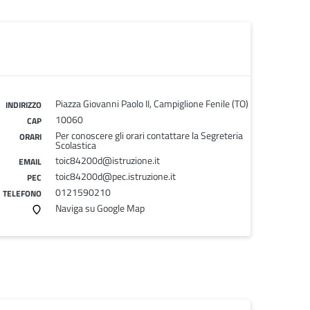
Piazza Giovanni Paolo II, Campiglione Fenile (TO)
INDIRIZZO
10060
CAP
Per conoscere gli orari contattare la Segreteria
ORARI
Scolastica
toic84200d@istruzione.it
EMAIL
toic84200d@pec.istruzione.it
PEC
0121590210
TELEFONO
Naviga su Google Map