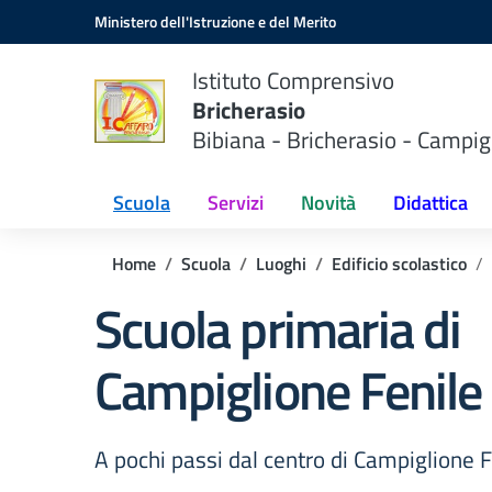
Vai ai contenuti
Vai al menu di navigazione
Vai al footer
Ministero dell'Istruzione e del Merito
Istituto Comprensivo
Bricherasio
Bibiana - Bricherasio - Campig
Scuola
Servizi
Novità
Didattica
Home
Scuola
Luoghi
Edificio scolastico
Scuola primaria di
Campiglione Fenile
A pochi passi dal centro di Campiglione F