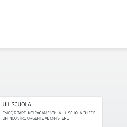
UIL SCUOLA
FED
FMOF, RITARDI NEI PAGAMENTI: LA UIL SCUOLA CHIEDE
GRADU
UN INCONTRO URGENTE AL MINISTERO
BLOCCA
ATA