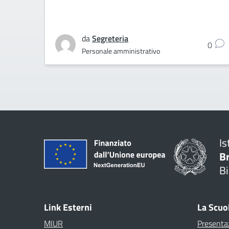
da
Segreteria
0
Personale amministrativo
Is
B
Bi
Link Esterni
La Scuo
MIUR
Presenta