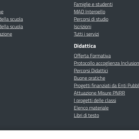
Famiglie e studenti
ne
MAD Interpello
della scuola
Percorsi di studio
della scuola
Iscrizioni
azione
Tutti i servizi
Didattica
Offerta Formativa
Protocollo accoglienza Inclusio
Percorsi Didattici
Buone pratiche
Progetti finanziati da Enti Pubbl
Attuazione Misure PNRR
I progetti delle classi
Elenco materiale
Libri di testo
cy
Dichiarazione di accessibilità
Contatti
Note Legali