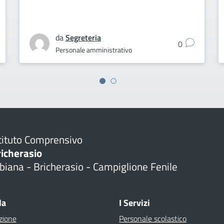
da
Segreteria
0
Personale amministrativo
tituto Comprensivo
richerasio
biana - Bricherasio - Campiglione Fenile
la
I Servizi
zione
Personale scolastico