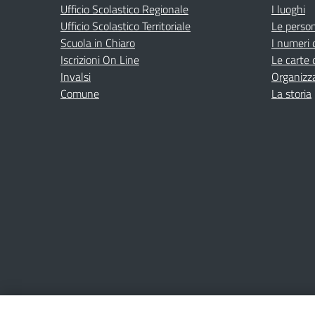
Ufficio Scolastico Regionale
I luoghi
Ufficio Scolastico Territoriale
Le perso
Scuola in Chiaro
I numeri 
Iscrizioni On Line
Le carte 
Invalsi
Organizz
Comune
La storia
Amministrazione Trasparente
Albo online
Privacy Poli