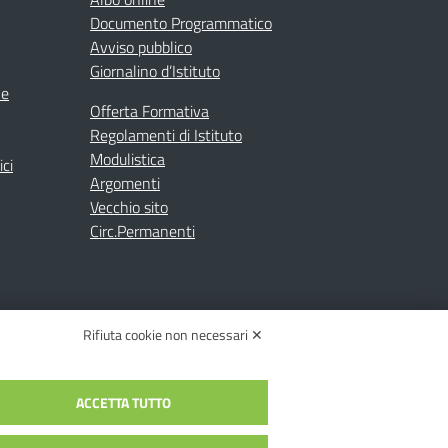
Documento Programmatico
Avviso pubblico
Giornalino d’Istituto
ne
Offerta Formativa
Regolamenti di Istituto
Modulistica
ici
Argomenti
Vecchio sito
Circ.Permanenti
Rifiuta cookie non necessari ✕
ACCETTA TUTTO
C.: toic84200d@pec.istruzione.it