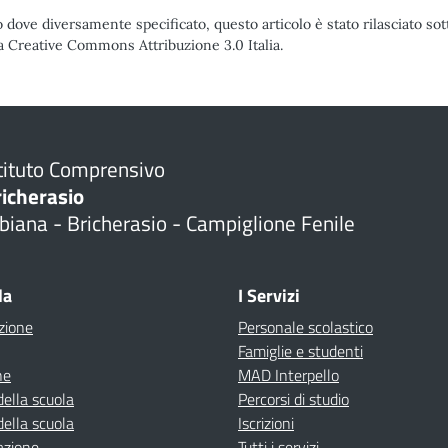
 dove diversamente specificato, questo articolo è stato rilasciato sot
a Creative Commons Attribuzione 3.0 Italia.
tituto Comprensivo
richerasio
biana - Bricherasio - Campiglione Fenile
la
I Servizi
zione
Personale scolastico
Famiglie e studenti
ne
MAD Interpello
della scuola
Percorsi di studio
della scuola
Iscrizioni
azione
Tutti i servizi