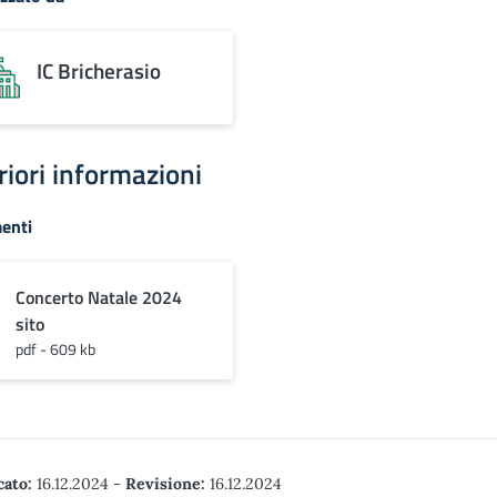
IC Bricherasio
riori informazioni
enti
Concerto Natale 2024
sito
pdf - 609 kb
cato:
16.12.2024
-
Revisione:
16.12.2024