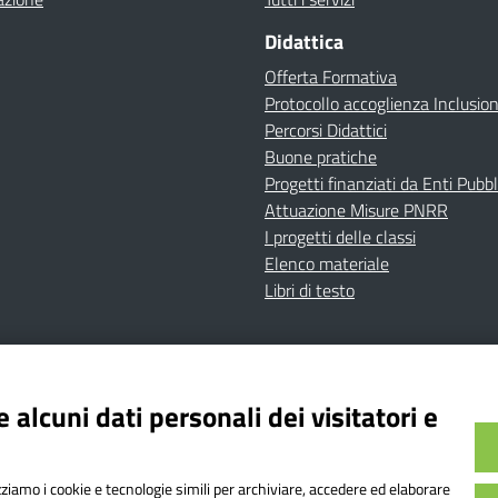
Didattica
Offerta Formativa
Protocollo accoglienza Inclusio
Percorsi Didattici
Buone pratiche
Progetti finanziati da Enti Pubbl
Attuazione Misure PNRR
I progetti delle classi
Elenco materiale
Libri di testo
cy
Dichiarazione di accessibilità
Contatti
Note Legali
 alcuni dati personali dei visitatori e
Istituto Comprensivo Bricherasio
Bricherasio (TO) | P.E.O.: toic84200d@istruzione.it | P.E.
izziamo i cookie e tecnologie simili per archiviare, accedere ed elaborare