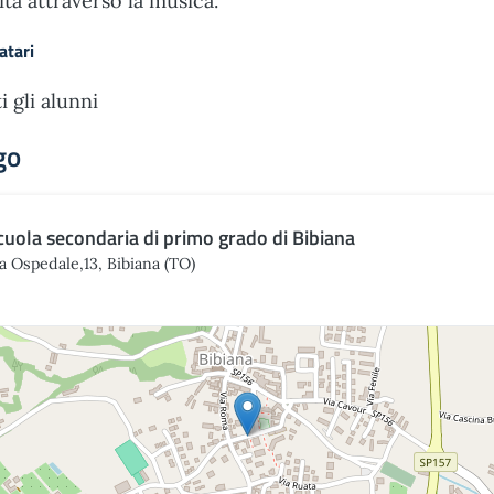
vità attraverso la musica.
atari
i gli alunni
go
cuola secondaria di primo grado di Bibiana
a Ospedale,13, Bibiana (TO)