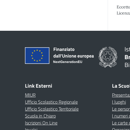
Eccetto
Licenz
Is
B
Bi
Link Esterni
La Scuo
MIUR
Presenta
Ufficio Scolastico Regionale
I luoghi
Ufficio Scolastico Territoriale
Le perso
Scuola in Chiaro
I numeri 
Iscrizioni On Line
Le carte 
Invalsi
Organizz