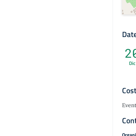
Date
2
Dic
Cost
Event
Cont
Organi