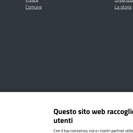
Comune
La storia
Amministrazione Trasparente
Albo online
Privacy Poli
Questo sito web raccoglie
utenti
Via Cesare Bollea n. 3 - 10064 
Con il tuo consenso, noi e i nostri partner util