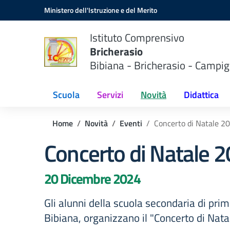
Vai ai contenuti
Vai al menu di navigazione
Vai al footer
Ministero dell'Istruzione e del Merito
Istituto Comprensivo
Bricherasio
Bibiana - Bricherasio - Campig
Scuola
Servizi
Novità
Didattica
Home
Novità
Eventi
Concerto di Natale 2
Concerto di Natale 
20 Dicembre 2024
Gli alunni della scuola secondaria di prim
Bibiana, organizzano il "Concerto di Nat