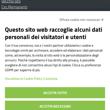
Vecchio sito
Circ.Permanenti
Rifiuta cookie non necessari ✕
Amministrazione Trasparente
Albo online
Privacy Policy
Dichiarazione di accessibilità
Contatti
Note Legali
Questo sito web raccoglie alcuni dati
personali dei visitatori e utenti
Con il tuo consenso, noi e i nostri partner utilizziamo i cookie e
Istituto Comprensivo Bricherasio
tecnologie simili per archiviare, accedere ed elaborare i dati personali
Via Cesare Bollea n. 3 - 10064 Bricherasio (TO) | P.E.O.:
come, ad esempio, la visita al sito web o la personalizzazione degli
toic84200d@istruzione.it | P.E.C.:
annunci. Poiché rispettiamo il tuo diritto alla privacy, è possibile
scegliere di non consentire alcuni tipi di cookie. Clicca su preferenze
toic84200d@pec.istruzione.it
GDPR per saperne di più.
Codice Fiscale: 94544620019 | Cod. Meccanografico:
Visualizza la Cookie Policy Completa
TOIC84200D | Codice IPA: istsc_toic84200d | Codice
Univoco: UFYI9M
ACCETTA TUTTO
Sito web realizzato da AVVALE SPA
|
Concept & Design by
ACCETTA NECESSARI
Designers Italia