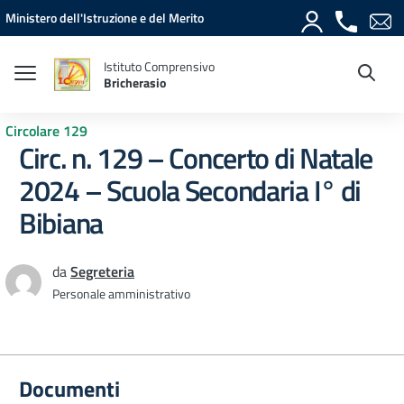
Vai ai contenuti
Vai al menu di navigazione
Vai al footer
Ministero dell'Istruzione e del Merito
Istituto Comprensivo
Bricherasio
Circolare 129
Circ. n. 129 – Concerto di Natale
2024 – Scuola Secondaria I° di
Bibiana
da
Segreteria
Personale amministrativo
Documenti