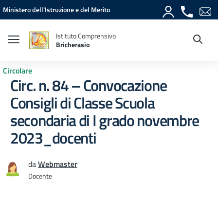
Vai ai contenuti
Vai al menu di navigazione
Vai al footer
Ministero dell'Istruzione e del Merito
Istituto Comprensivo
Bricherasio
Circolare
Circ. n. 84 – Convocazione
Consigli di Classe Scuola
secondaria di I grado novembre
2023_docenti
da
Webmaster
Docente