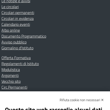
Le notizie e avvisi
Le circolari
Circolari permanenti
Circolari in evidenza
Calendario eventi
Albo online
Documento Programmatico
Avviso pubblico
Giornalino d’Istituto
Offerta Formativa
Regolamenti di Istituto
Modulistica
Argomenti
Vecchio sito
Circ.Permanenti
Rifiuta cookie non necessari ✕
Amministrazione Trasparente
Albo online
Privacy Policy
Dichiarazione di accessibilità
Contatti
Note Legali
Questo sito web raccoglie alcuni dati