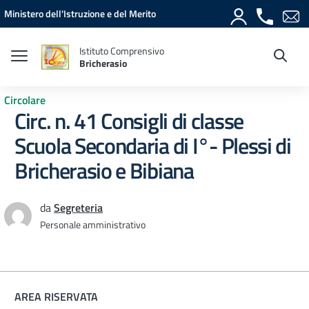
Vai ai contenuti
Vai al menu di navigazione
Vai al footer
Ministero dell'Istruzione e del Merito
Istituto Comprensivo
Bricherasio
Circolare
Circ. n. 41 Consigli di classe
Scuola Secondaria di I°- Plessi di
Bricherasio e Bibiana
da
Segreteria
Personale amministrativo
AREA RISERVATA