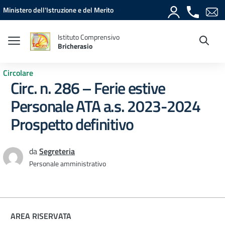
Vai ai contenuti
Vai al menu di navigazione
Vai al footer
Ministero dell'Istruzione e del Merito
Istituto Comprensivo
Bricherasio
Circolare
Circ. n. 286 – Ferie estive
Personale ATA a.s. 2023-2024
Prospetto definitivo
da
Segreteria
Personale amministrativo
AREA RISERVATA