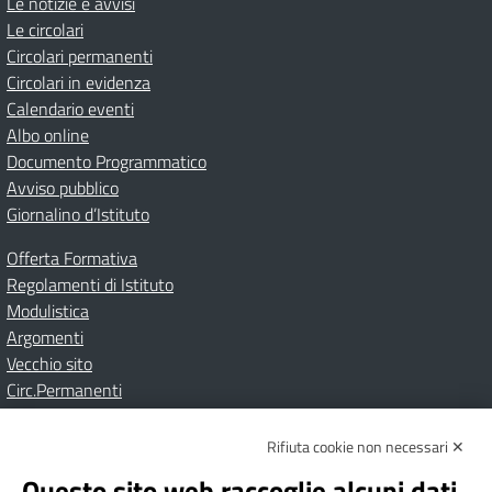
Le notizie e avvisi
Le circolari
Circolari permanenti
Circolari in evidenza
Calendario eventi
Albo online
Documento Programmatico
Avviso pubblico
Giornalino d’Istituto
Offerta Formativa
Regolamenti di Istituto
Modulistica
Argomenti
Vecchio sito
Circ.Permanenti
Rifiuta cookie non necessari ✕
Amministrazione Trasparente
Albo online
Privacy Policy
Dichiarazione di accessibilità
Contatti
Note Legali
Questo sito web raccoglie alcuni dati