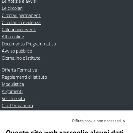
Le notizie e avvisi
Le circolari
Circolari permanenti
Circolari in evidenza
Calendario eventi
Albo online
Documento Programmatico
Avviso pubblico
Giornalino d’Istituto
Offerta Formativa
Regolamenti di Istituto
Modulistica
Argomenti
Vecchio sito
Circ.Permanenti
Rifiuta cookie non necessari ✕
Amministrazione Trasparente
Albo online
Privacy Policy
Dichiarazione di accessibilità
Contatti
Note Legali
Questo sito web raccoglie alcuni dati