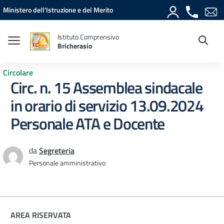
Vai ai contenuti
Vai al menu di navigazione
Vai al footer
Ministero dell'Istruzione e del Merito
Istituto Comprensivo
Bricherasio
Circolare
Circ. n. 15 Assemblea sindacale
in orario di servizio 13.09.2024
Personale ATA e Docente
da
Segreteria
Personale amministrativo
AREA RISERVATA