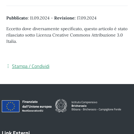
Pubblicato:
11.09.2024
-
Revisione:
17.09.2024
Eccetto dove diversamente specificato, questo articolo è stato
rilasciato sotto Licenza Creative Commons Attribuzione 3.0
Italia.
Stampa / Condividi
Istituto Comprensivo
Bricherasio
Bibiana - Bricherasio - Campiglione Fenile
Link Esterni