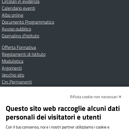
Circolari in evidenza
Calendario eventi
Albo online
Documento Programmatico
Avviso pubblico
Giornalino d’Istituto
Offerta Formativa
Regolamenti di Istituto
Modulistica
Argomenti
Vecchio sito
Circ.Permanenti
Rifiuta cookie non necessari ✕
Amministrazione Trasparente
Albo online
Privacy Policy
Dichiarazione di accessibilità
Contatti
Note Legali
Questo sito web raccoglie alcuni dati
personali dei visitatori e utenti
Con il tuo consenso, noi e i nostri partner utilizziamo i cookie e
Istituto Comprensivo Bricherasio