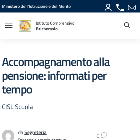
Vai ai contenuti
Vai al menu di navigazione
Vai al footer
Ministero dell'Istruzione e del Merito
Istituto Comprensivo
Bricherasio
Accompagnamento alla
pensione: informati per
tempo
CISL Scuola
da
Segreteria
0
Personale amministrativo