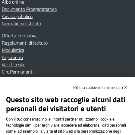
Albo online
Documento Programmatico
Avviso pubblico
Giornalino d’Istituto
Offerta Formativa
Regolamenti di Istituto
Modulistica
Argomenti
Vecchio sito
Circ.Permanenti
Rifiuta cookie non necessari ✕
Amministrazione Trasparente
Albo online
Privacy Policy
Dichiarazione di accessibilità
Contatti
Note Legali
Questo sito web raccoglie alcuni dati
personali dei visitatori e utenti
Con il tuo consenso, noi e i nostri partner utilizziamo i cookie e
Istituto Comprensivo Bricherasio
tecnologie simili per archiviare, accedere ed elaborare i dati personali
Via Cesare Bollea n. 3 - 10064 Bricherasio (TO) | P.E.O.:
come, ad esempio, la visita al sito web o la personalizzazione degli