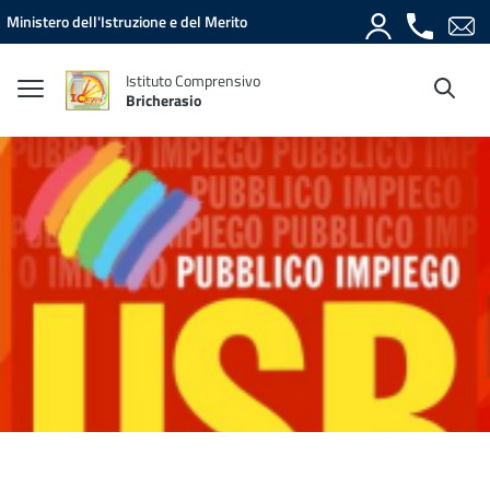
Vai ai contenuti
Vai al menu di navigazione
Vai al footer
Ministero dell'Istruzione e del Merito
Istituto Comprensivo
Bricherasio