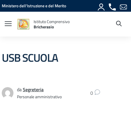
Vai ai contenuti
Vai al menu di navigazione
Vai al footer
Ministero dell'Istruzione e del Merito
Istituto Comprensivo
Bricherasio
USB SCUOLA
da
Segreteria
0
Personale amministrativo