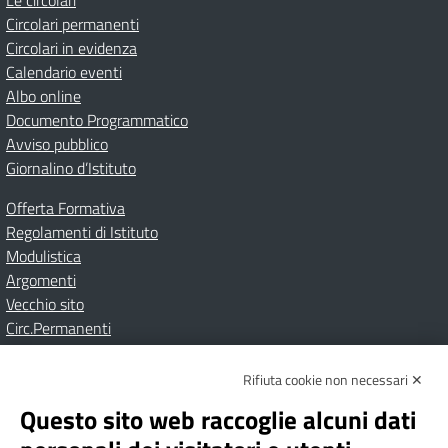
Le circolari
Circolari permanenti
Circolari in evidenza
Calendario eventi
Albo online
Documento Programmatico
Avviso pubblico
Giornalino d’Istituto
Offerta Formativa
Regolamenti di Istituto
Modulistica
Argomenti
Vecchio sito
Circ.Permanenti
Rifiuta cookie non necessari ✕
Amministrazione Trasparente
Albo online
Privacy Policy
Dichiarazione di accessibilità
Contatti
Note Legali
Questo sito web raccoglie alcuni dati