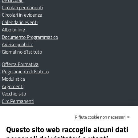
Le circolari
Circolari permanenti
Circolari in evidenza
Calendario eventi
Albo online
Documento Programmatico
Avviso pubblico
Giornalino d’Istituto
Offerta Formativa
Regolamenti di Istituto
Modulistica
Argomenti
Vecchio sito
Circ.Permanenti
Rifiuta cookie non necessari ✕
Amministrazione Trasparente
Albo online
Privacy Policy
Dichiarazione di accessibilità
Contatti
Note Legali
Questo sito web raccoglie alcuni dati