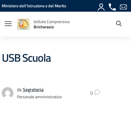
Vai ai contenuti
Vai al menu di navigazione
Vai al footer
Ministero dell'Istruzione e del Merito
Istituto Comprensivo
Bricherasio
USB Scuola
da
Segreteria
0
Personale amministrativo