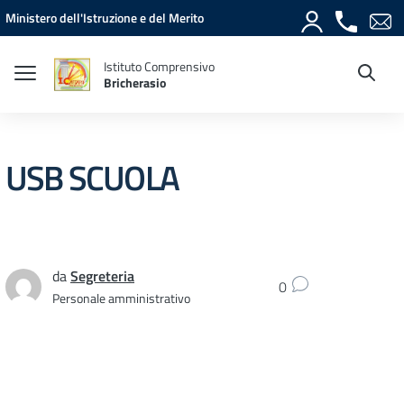
Vai ai contenuti
Vai al menu di navigazione
Vai al footer
Ministero dell'Istruzione e del Merito
Istituto Comprensivo
Bricherasio
USB SCUOLA
da
Segreteria
0
Personale amministrativo