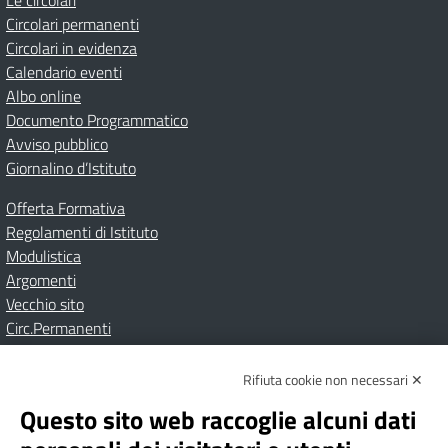
Le circolari
Circolari permanenti
Circolari in evidenza
Calendario eventi
Albo online
Documento Programmatico
Avviso pubblico
Giornalino d’Istituto
Offerta Formativa
Regolamenti di Istituto
Modulistica
Argomenti
Vecchio sito
Circ.Permanenti
Rifiuta cookie non necessari ✕
Amministrazione Trasparente
Albo online
Privacy Policy
Dichiarazione di accessibilità
Contatti
Note Legali
Questo sito web raccoglie alcuni dati