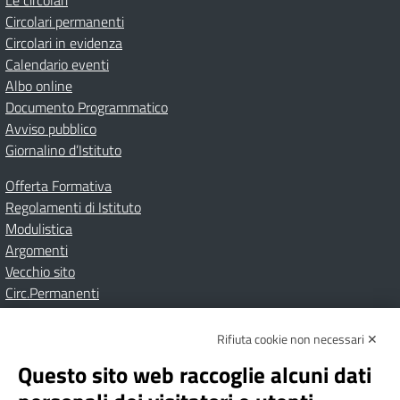
Le circolari
Circolari permanenti
Circolari in evidenza
Calendario eventi
Albo online
Documento Programmatico
Avviso pubblico
Giornalino d’Istituto
Offerta Formativa
Regolamenti di Istituto
Modulistica
Argomenti
Vecchio sito
Circ.Permanenti
Rifiuta cookie non necessari ✕
Amministrazione Trasparente
Albo online
Privacy Policy
Dichiarazione di accessibilità
Contatti
Note Legali
Questo sito web raccoglie alcuni dati