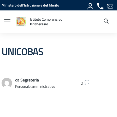
Vai ai contenuti
Vai al menu di navigazione
Vai al footer
Ministero dell'Istruzione e del Merito
Istituto Comprensivo
Bricherasio
UNICOBAS
da
Segreteria
0
Personale amministrativo