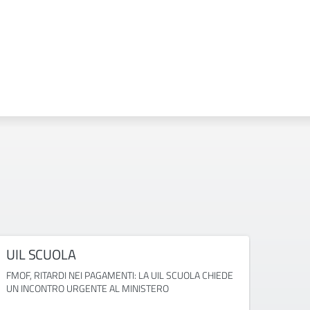
UIL SCUOLA
FED
FMOF, RITARDI NEI PAGAMENTI: LA UIL SCUOLA CHIEDE
GRADU
UN INCONTRO URGENTE AL MINISTERO
BLOCCA
ATA