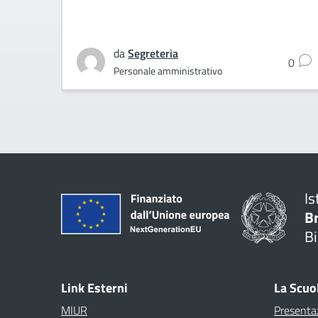
da
Segreteria
0
Personale amministrativo
Is
B
Bi
Link Esterni
La Scuo
MIUR
Presenta