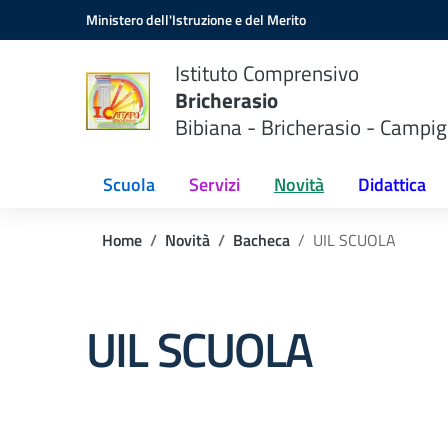
Vai ai contenuti
Vai al menu di navigazione
Vai al footer
Ministero dell'Istruzione e del Merito
Istituto Comprensivo
Bricherasio
Bibiana - Bricherasio - Campig
Scuola
Servizi
Novità
Didattica
Home
Novità
Bacheca
UIL SCUOLA
UIL SCUOLA