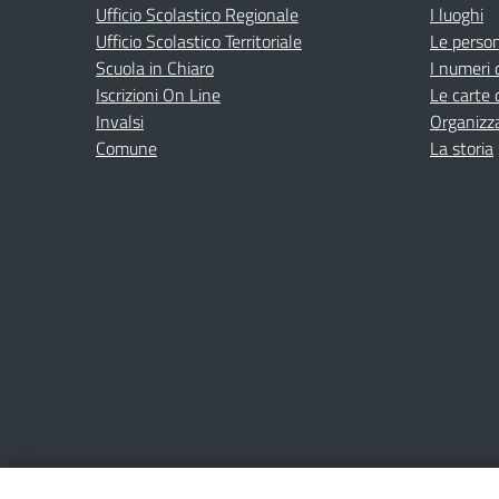
Ufficio Scolastico Regionale
I luoghi
Ufficio Scolastico Territoriale
Le perso
Scuola in Chiaro
I numeri 
Iscrizioni On Line
Le carte 
Invalsi
Organizz
Comune
La storia
Amministrazione Trasparente
Albo online
Privacy Poli