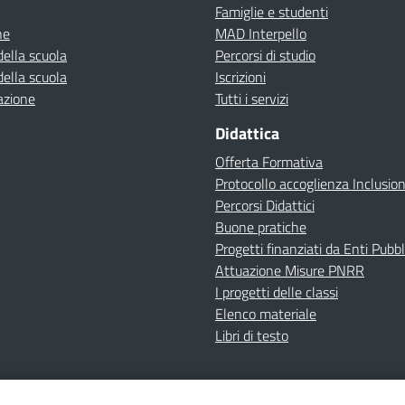
Famiglie e studenti
ne
MAD Interpello
della scuola
Percorsi di studio
della scuola
Iscrizioni
azione
Tutti i servizi
Didattica
Offerta Formativa
Protocollo accoglienza Inclusio
Percorsi Didattici
Buone pratiche
Progetti finanziati da Enti Pubbl
Attuazione Misure PNRR
I progetti delle classi
Elenco materiale
Libri di testo
cy
Dichiarazione di accessibilità
Contatti
Note Legali