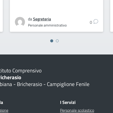
da
Segreteria
0
Personale amministrativo
tituto Comprensivo
richerasio
biana - Bricherasio - Campiglione Fenile
la
I Servizi
zione
Personale scolastico