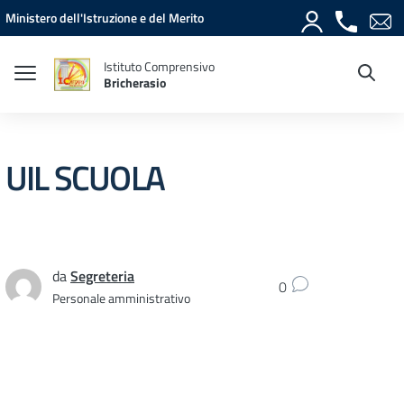
Vai ai contenuti
Vai al menu di navigazione
Vai al footer
Ministero dell'Istruzione e del Merito
Istituto Comprensivo
Bricherasio
UIL SCUOLA
da
Segreteria
0
Personale amministrativo