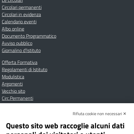
Le circolari
Circolari permanenti
Circolari in evidenza
Calendario eventi
Albo online
Documento Programmatico
Avviso pubblico
Giornalino d’Istituto
Offerta Formativa
Regolamenti di Istituto
Modulistica
Argomenti
Vecchio sito
Circ.Permanenti
Rifiuta cookie non necessari ✕
Amministrazione Trasparente
Albo online
Privacy Policy
Dichiarazione di accessibilità
Contatti
Note Legali
Questo sito web raccoglie alcuni dati