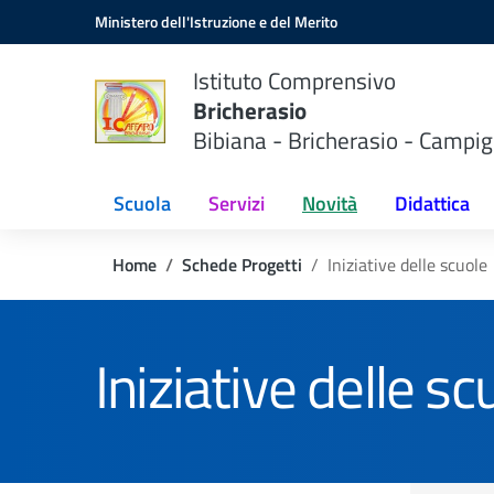
Vai ai contenuti
Vai al menu di navigazione
Vai al footer
Ministero dell'Istruzione e del Merito
Istituto Comprensivo
Bricherasio
Bibiana - Bricherasio - Campig
Scuola
Servizi
Novità
Didattica
Home
Schede Progetti
Iniziative delle scuole
Iniziative delle sc