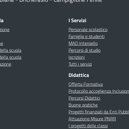
la
I Servizi
zione
Personale scolastico
Famiglie e studenti
ne
MAD Interpello
della scuola
Percorsi di studio
della scuola
Iscrizioni
azione
Tutti i servizi
Didattica
Offerta Formativa
Protocollo accoglienza Inclusio
Percorsi Didattici
Buone pratiche
Progetti finanziati da Enti Pubbl
Attuazione Misure PNRR
I progetti delle classi