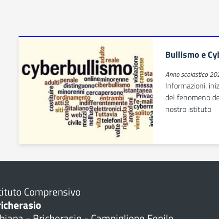
Bullismo e Cy
Anno scolastico 2
Informazioni, ini
del fenomeno del
nostro istituto
tituto Comprensivo
richerasio
biana - Bricherasio - Campiglione Fenile