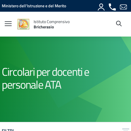
Vai ai contenuti
Vai al menu di navigazione
Vai al footer
Ministero dell'Istruzione e del Merito
Istituto Comprensivo
Bricherasio
Circolari per docenti e
personale ATA
FILTRI