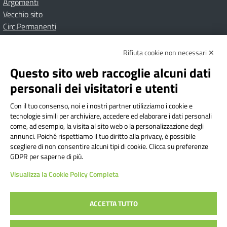
Argomenti
Vecchio sito
Circ.Permanenti
Rifiuta cookie non necessari ✕
Amministrazione Trasparente
Albo online
Privacy Policy
Dichiarazione di accessibilità
Contatti
Note Legali
Questo sito web raccoglie alcuni dati
personali dei visitatori e utenti
Con il tuo consenso, noi e i nostri partner utilizziamo i cookie e
Istituto Comprensivo Bricherasio
tecnologie simili per archiviare, accedere ed elaborare i dati personali
Via Cesare Bollea n. 3 - 10064 Bricherasio (TO) | P.E.O.:
come, ad esempio, la visita al sito web o la personalizzazione degli
toic84200d@istruzione.it | P.E.C.:
annunci. Poiché rispettiamo il tuo diritto alla privacy, è possibile
scegliere di non consentire alcuni tipi di cookie. Clicca su preferenze
toic84200d@pec.istruzione.it
GDPR per saperne di più.
Codice Fiscale: 94544620019 | Cod. Meccanografico:
Visualizza la Cookie Policy Completa
TOIC84200D | Codice IPA: istsc_toic84200d | Codice
Univoco: UFYI9M
ACCETTA TUTTO
Sito web realizzato da AVVALE SPA
|
Concept & Design by