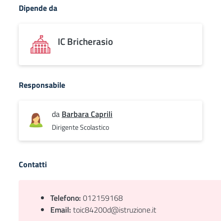
Dipende da
IC Bricherasio
Responsabile
da
Barbara Caprili
Dirigente Scolastico
Contatti
Telefono:
012159168
Email:
toic84200d@istruzione.it