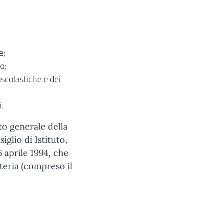
e;
o;
ascolastiche e dei
i.
to generale della
glio di Istituto,
6 aprile 1994, che
teria (compreso il