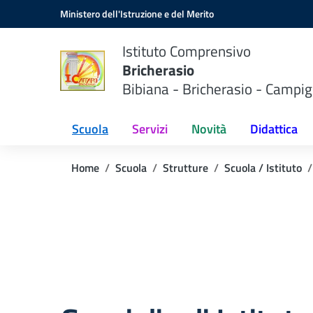
Vai ai contenuti
Vai al menu di navigazione
Vai al footer
Ministero dell'Istruzione e del Merito
Istituto Comprensivo
Bricherasio
Bibiana - Bricherasio - Campig
Scuola
Servizi
Novità
Didattica
Home
Scuola
Strutture
Scuola / Istituto