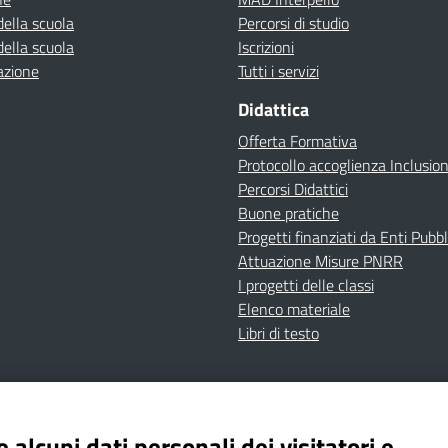
della scuola
Percorsi di studio
della scuola
Iscrizioni
azione
Tutti i servizi
Didattica
Offerta Formativa
Protocollo accoglienza Inclusio
Percorsi Didattici
Buone pratiche
Progetti finanziati da Enti Pubbl
Attuazione Misure PNRR
I progetti delle classi
Elenco materiale
Libri di testo
cy
Dichiarazione di accessibilità
Contatti
Note Legali
 alcuni dati personali dei visitatori e