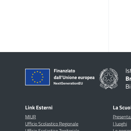
Is
B
Bi
Link Esterni
La Scuo
MIUR
Presenta
Ufficio Scolastico Regionale
I luoghi
Ufficio Scolastico Territoriale
Le perso