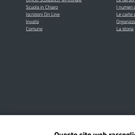
Scuola in Chiaro
I numeri 
Iscrizioni On Line
Le carte 
Invalsi
Organizz
Comune
La storia
Amministrazione Trasparente
Albo online
Privacy Poli
Questo sito web raccoglie