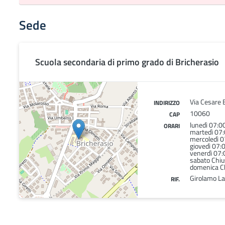
Sede
Scuola secondaria di primo grado di Bricherasio
Via Cesare B
INDIRIZZO
10060
CAP
lunedì 07:
ORARI
martedì 07
mercoledì 
giovedì 07
venerdì 07
sabato Chi
domenica C
Girolamo La
RIF.