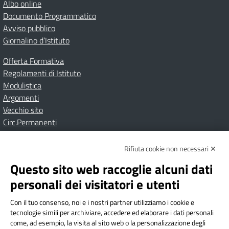
Albo online
Documento Programmatico
Avviso pubblico
Giornalino d’Istituto
Offerta Formativa
Regolamenti di Istituto
Modulistica
Argomenti
Vecchio sito
Circ.Permanenti
Rifiuta cookie non necessari ✕
Amministrazione Trasparente
Albo online
Privacy Policy
Dichiarazione di accessibilità
Contatti
Note Legali
Questo sito web raccoglie alcuni dati
personali dei visitatori e utenti
Con il tuo consenso, noi e i nostri partner utilizziamo i cookie e
Istituto Comprensivo Bricherasio
tecnologie simili per archiviare, accedere ed elaborare i dati personali
Via Cesare Bollea n. 3 - 10064 Bricherasio (TO) | P.E.O.:
come, ad esempio, la visita al sito web o la personalizzazione degli