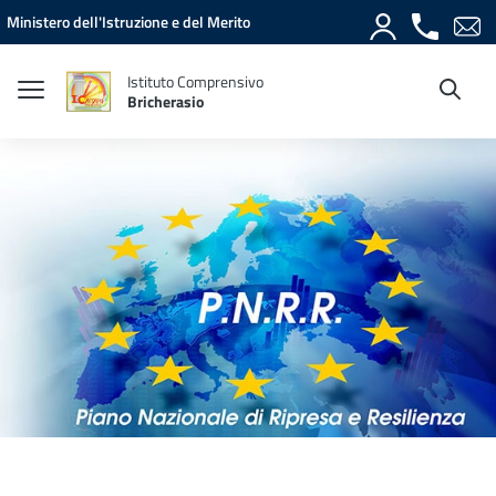
Vai ai contenuti
Vai al menu di navigazione
Vai al footer
Ministero dell'Istruzione e del Merito
Istituto Comprensivo
Bricherasio