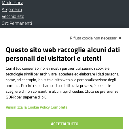
Modulistica
Argomenti
Vecchio sito
Circ.Permanenti
Rifiuta cookie non necessari ✕
Amministrazione Trasparente
Albo online
Privacy Policy
Dichiarazione di accessibilità
Contatti
Note Legali
Questo sito web raccoglie alcuni dati
personali dei visitatori e utenti
Con il tuo consenso, noi e i nostri partner utilizziamo i cookie e
Istituto Comprensivo Bricherasio
tecnologie simili per archiviare, accedere ed elaborare i dati personali
Via Cesare Bollea n. 3 - 10064 Bricherasio (TO) | P.E.O.:
come, ad esempio, la visita al sito web o la personalizzazione degli
toic84200d@istruzione.it | P.E.C.:
annunci. Poiché rispettiamo il tuo diritto alla privacy, è possibile
scegliere di non consentire alcuni tipi di cookie. Clicca su preferenze
toic84200d@pec.istruzione.it
GDPR per saperne di più.
Codice Fiscale: 94544620019 | Cod. Meccanografico:
Visualizza la Cookie Policy Completa
TOIC84200D | Codice IPA: istsc_toic84200d | Codice
Univoco: UFYI9M
ACCETTA TUTTO