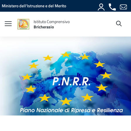
Vai ai contenuti
Vai al menu di navigazione
Vai al footer
Ministero dell'Istruzione e del Merito
Istituto Comprensivo
Bricherasio