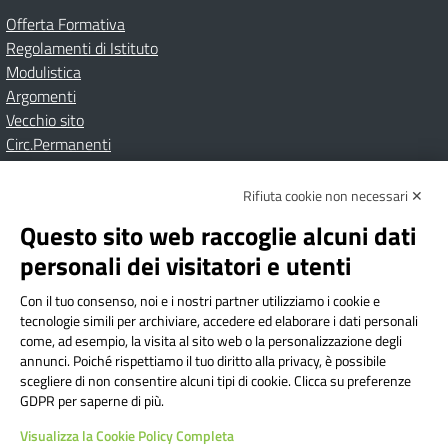
Offerta Formativa
Regolamenti di Istituto
Modulistica
Argomenti
Vecchio sito
Circ.Permanenti
Rifiuta cookie non necessari ✕
Amministrazione Trasparente
Albo online
Privacy Policy
Dichiarazione di accessibilità
Contatti
Note Legali
Questo sito web raccoglie alcuni dati
personali dei visitatori e utenti
Con il tuo consenso, noi e i nostri partner utilizziamo i cookie e
Istituto Comprensivo Bricherasio
tecnologie simili per archiviare, accedere ed elaborare i dati personali
Via Cesare Bollea n. 3 - 10064 Bricherasio (TO) | P.E.O.:
come, ad esempio, la visita al sito web o la personalizzazione degli
toic84200d@istruzione.it | P.E.C.:
annunci. Poiché rispettiamo il tuo diritto alla privacy, è possibile
scegliere di non consentire alcuni tipi di cookie. Clicca su preferenze
toic84200d@pec.istruzione.it
GDPR per saperne di più.
Codice Fiscale: 94544620019 | Cod. Meccanografico:
Visualizza la Cookie Policy Completa
TOIC84200D | Codice IPA: istsc_toic84200d | Codice