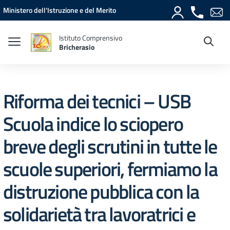
Vai ai contenuti
Vai al menu di navigazione
Vai al footer
Ministero dell'Istruzione e del Merito
Istituto Comprensivo
Bricherasio
Riforma dei tecnici – USB
Scuola indice lo sciopero
breve degli scrutini in tutte le
scuole superiori, fermiamo la
distruzione pubblica con la
solidarietà tra lavoratrici e