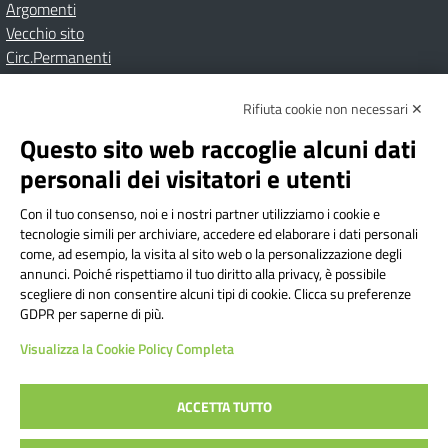
Argomenti
Vecchio sito
Circ.Permanenti
Rifiuta cookie non necessari ✕
Amministrazione Trasparente
Albo online
Privacy Policy
Dichiarazione di accessibilità
Contatti
Note Legali
Questo sito web raccoglie alcuni dati
personali dei visitatori e utenti
Con il tuo consenso, noi e i nostri partner utilizziamo i cookie e
Istituto Comprensivo Bricherasio
tecnologie simili per archiviare, accedere ed elaborare i dati personali
Via Cesare Bollea n. 3 - 10064 Bricherasio (TO) | P.E.O.:
come, ad esempio, la visita al sito web o la personalizzazione degli
toic84200d@istruzione.it | P.E.C.:
annunci. Poiché rispettiamo il tuo diritto alla privacy, è possibile
scegliere di non consentire alcuni tipi di cookie. Clicca su preferenze
toic84200d@pec.istruzione.it
GDPR per saperne di più.
Codice Fiscale: 94544620019 | Cod. Meccanografico:
Visualizza la Cookie Policy Completa
TOIC84200D | Codice IPA: istsc_toic84200d | Codice
Univoco: UFYI9M
ACCETTA TUTTO
Sito web realizzato da AVVALE SPA
|
Concept & Design by