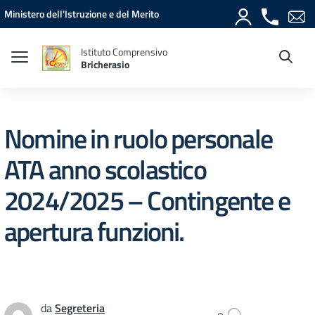
Vai ai contenuti
Vai al menu di navigazione
Vai al footer
Ministero dell'Istruzione e del Merito
Istituto Comprensivo
Bricherasio
Nomine in ruolo personale
ATA anno scolastico
2024/2025 – Contingente e
apertura funzioni.
da
Segreteria