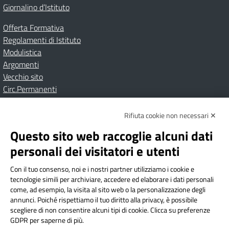
Giornalino d’Istituto
Offerta Formativa
Regolamenti di Istituto
Modulistica
Argomenti
Vecchio sito
Circ.Permanenti
Rifiuta cookie non necessari ✕
Amministrazione Trasparente
Albo online
Privacy Policy
Dichiarazione di accessibilità
Contatti
Note Legali
Questo sito web raccoglie alcuni dati
personali dei visitatori e utenti
Con il tuo consenso, noi e i nostri partner utilizziamo i cookie e
Istituto Comprensivo Bricherasio
tecnologie simili per archiviare, accedere ed elaborare i dati personali
Via Cesare Bollea n. 3 - 10064 Bricherasio (TO) | P.E.O.:
come, ad esempio, la visita al sito web o la personalizzazione degli
toic84200d@istruzione.it | P.E.C.:
annunci. Poiché rispettiamo il tuo diritto alla privacy, è possibile
scegliere di non consentire alcuni tipi di cookie. Clicca su preferenze
toic84200d@pec.istruzione.it
GDPR per saperne di più.
Codice Fiscale: 94544620019 | Cod. Meccanografico: