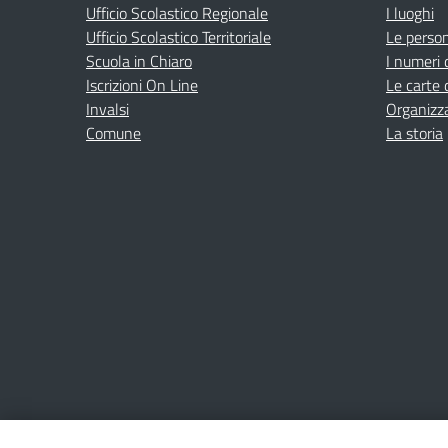
Ufficio Scolastico Regionale
I luoghi
Ufficio Scolastico Territoriale
Le perso
Scuola in Chiaro
I numeri 
Iscrizioni On Line
Le carte 
Invalsi
Organizz
Comune
La storia
Amministrazione Trasparente
Albo online
Privacy Poli