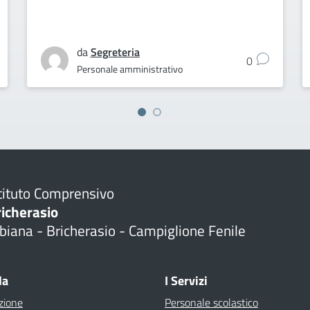
da
Segreteria
0
Personale amministrativo
tituto Comprensivo
richerasio
biana - Bricherasio - Campiglione Fenile
la
I Servizi
zione
Personale scolastico