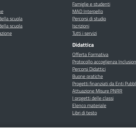
Famiglie e studenti
ne
MAD Interpello
della scuola
Percorsi di studio
della scuola
Iscrizioni
azione
Tutti i servizi
Didattica
Offerta Formativa
Protocollo accoglienza Inclusio
Percorsi Didattici
Buone pratiche
Progetti finanziati da Enti Pubbl
Attuazione Misure PNRR
I progetti delle classi
Elenco materiale
Libri di testo
cy
Dichiarazione di accessibilità
Contatti
Note Legali