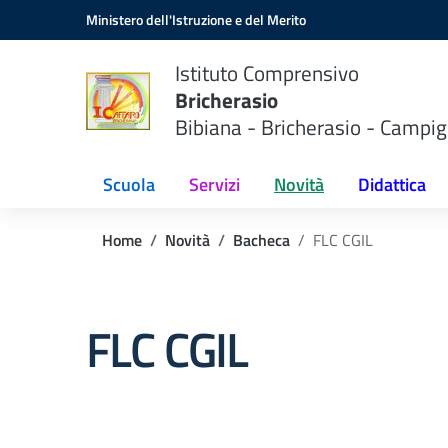
Vai ai contenuti
Vai al menu di navigazione
Vai al footer
Ministero dell'Istruzione e del Merito
Istituto Comprensivo
Bricherasio
Bibiana - Bricherasio - Campig
Scuola
Servizi
Novità
Didattica
Home
Novità
Bacheca
FLC CGIL
FLC CGIL