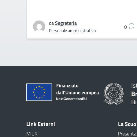
da
Segreteria
0
Personale amministrativo
Is
B
Bi
Link Esterni
La Scuo
MIUR
Presenta