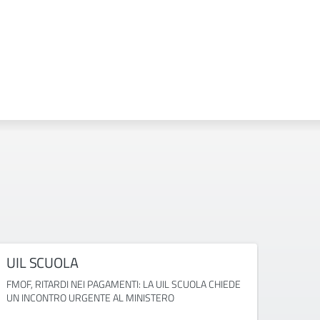
UIL SCUOLA
FED
FMOF, RITARDI NEI PAGAMENTI: LA UIL SCUOLA CHIEDE
GRADU
UN INCONTRO URGENTE AL MINISTERO
BLOCCA
ATA