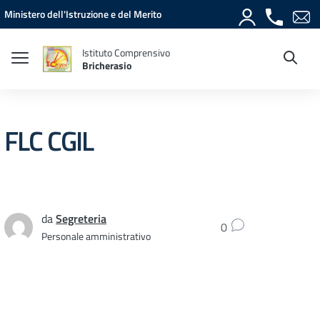
Vai ai contenuti
Vai al menu di navigazione
Vai al footer
Ministero dell'Istruzione e del Merito
Istituto Comprensivo
Bricherasio
FLC CGIL
da
Segreteria
0
Personale amministrativo