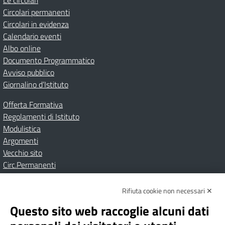
Le circolari
Circolari permanenti
Circolari in evidenza
Calendario eventi
Albo online
Documento Programmatico
Avviso pubblico
Giornalino d’Istituto
Offerta Formativa
Regolamenti di Istituto
Modulistica
Argomenti
Vecchio sito
Circ.Permanenti
Rifiuta cookie non necessari ✕
Amministrazione Trasparente
Albo online
Privacy Policy
Dichiarazione di accessibilità
Contatti
Note Legali
Questo sito web raccoglie alcuni dati