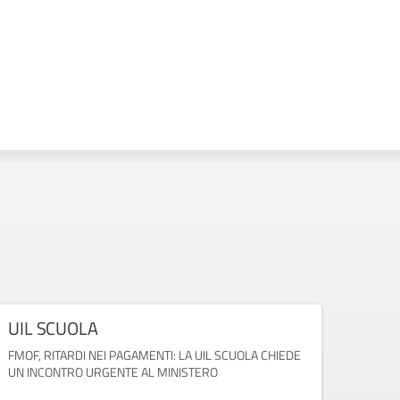
UIL SCUOLA
FED
FMOF, RITARDI NEI PAGAMENTI: LA UIL SCUOLA CHIEDE
GRADU
UN INCONTRO URGENTE AL MINISTERO
BLOCCA
ATA