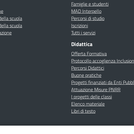
Famiglie e studenti
ne
MAD Interpello
della scuola
Percorsi di studio
della scuola
Iscrizioni
azione
Tutti i servizi
Didattica
Offerta Formativa
Protocollo accoglienza Inclusio
Percorsi Didattici
Buone pratiche
Progetti finanziati da Enti Pubbl
Attuazione Misure PNRR
I progetti delle classi
Elenco materiale
Libri di testo
cy
Dichiarazione di accessibilità
Contatti
Note Legali