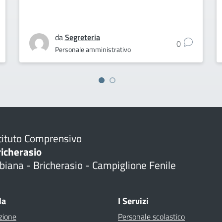
da
Segreteria
0
Personale amministrativo
tituto Comprensivo
richerasio
biana - Bricherasio - Campiglione Fenile
la
I Servizi
zione
Personale scolastico