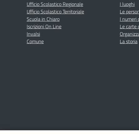
Ufficio Scolastico Regionale
I luoghi
Ufficio Scolastico Territoriale
Le perso
Scuola in Chiaro
I numeri 
Iscrizioni On Line
Le carte 
Invalsi
Organizz
Comune
La storia
Amministrazione Trasparente
Albo online
Privacy Poli