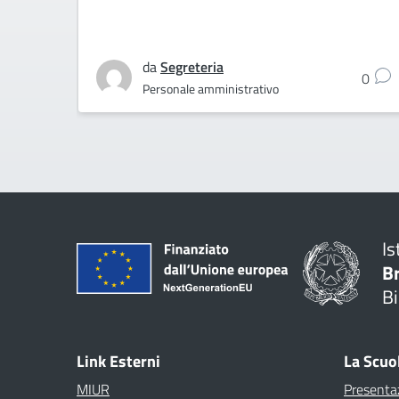
da
Segreteria
0
Personale amministrativo
Is
B
Bi
Link Esterni
La Scuo
MIUR
Presenta