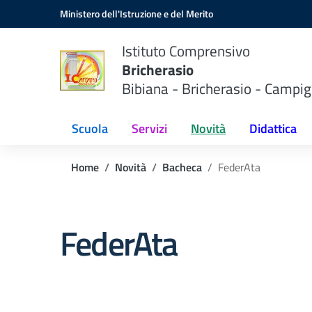
Vai ai contenuti
Vai al menu di navigazione
Vai al footer
Ministero dell'Istruzione e del Merito
Istituto Comprensivo
Bricherasio
Bibiana - Bricherasio - Campig
Scuola
Servizi
Novità
Didattica
Home
Novità
Bacheca
FederAta
FederAta