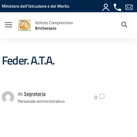
Vai ai contenuti
Vai al menu di navigazione
Vai al footer
Ministero dell'Istruzione e del Merito
Istituto Comprensivo
Bricherasio
Feder. A.T.A.
da
Segreteria
0
Personale amministrativo