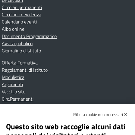
Le circolari
Circolari permanenti
Circolari in evidenza
Calendario eventi
Albo online
Documento Programmatico
Avviso pubblico
Giornalino d’Istituto
Offerta Formativa
Regolamenti di Istituto
Modulistica
Argomenti
Vecchio sito
Circ.Permanenti
Rifiuta cookie non necessari ✕
Amministrazione Trasparente
Albo online
Privacy Policy
Dichiarazione di accessibilità
Contatti
Note Legali
Questo sito web raccoglie alcuni dati