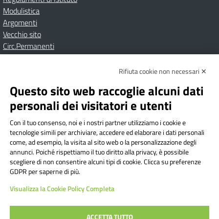
Modulistica
Argomenti
Vecchio sito
Circ.Permanenti
Rifiuta cookie non necessari ✕
Amministrazione Trasparente
Albo online
Privacy Policy
Dichiarazione di accessibilità
Contatti
Note Legali
Questo sito web raccoglie alcuni dati
personali dei visitatori e utenti
Con il tuo consenso, noi e i nostri partner utilizziamo i cookie e
Istituto Comprensivo Bricherasio
tecnologie simili per archiviare, accedere ed elaborare i dati personali
Via Cesare Bollea n. 3 - 10064 Bricherasio (TO) | P.E.O.:
come, ad esempio, la visita al sito web o la personalizzazione degli
toic84200d@istruzione.it | P.E.C.:
annunci. Poiché rispettiamo il tuo diritto alla privacy, è possibile
scegliere di non consentire alcuni tipi di cookie. Clicca su preferenze
toic84200d@pec.istruzione.it
GDPR per saperne di più.
Codice Fiscale: 94544620019 | Cod. Meccanografico:
Visualizza la Cookie Policy Completa
TOIC84200D | Codice IPA: istsc_toic84200d | Codice
Univoco: UFYI9M
ACCETTA TUTTO