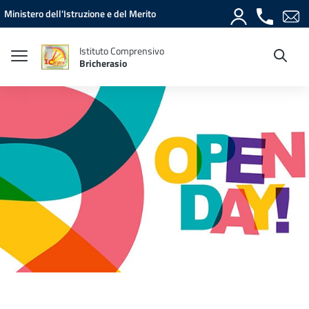
Vai ai contenuti
Vai al menu di navigazione
Vai al footer
Ministero dell'Istruzione e del Merito
Istituto Comprensivo
Bricherasio