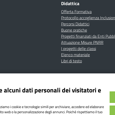
Didattica
Offerta Formativa
Protocollo accoglienza Inclusio
Percorsi Didattici
Buone pratiche
Progetti finanziati da Enti Pubbl
Attuazione Misure PNRR
I progetti delle classi
Elenco materiale
Libri di testo
cy
Dichiarazione di accessibilità
Contatti
Note Legali
 alcuni dati personali dei visitatori e
Istituto Comprensivo Bricherasio
Bricherasio (TO) | P.E.O.: toic84200d@istruzione.it | P.E.
izziamo i cookie e tecnologie simili per archiviare, accedere ed elaborare
od. Meccanografico: TOIC84200D | Codice IPA: istsc_toi
sito web o la personalizzazione degli annunci. Poiché rispettiamo il tuo