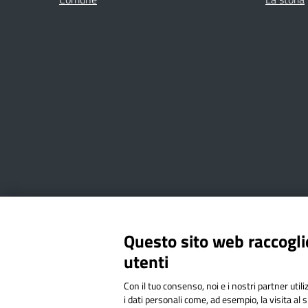
Amministrazione Trasparente
Albo online
Privacy Poli
Questo sito web raccoglie
utenti
Via Cesare Bollea n. 3 - 10064 
Con il tuo consenso, noi e i nostri partner util
Codice Fiscale: 94544620019 | C
i dati personali come, ad esempio, la visita al 