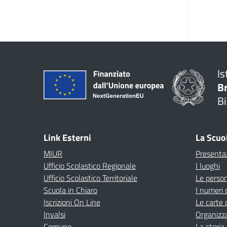
Is
B
Bi
Link Esterni
La Scuo
MIUR
Presenta
Ufficio Scolastico Regionale
I luoghi
Ufficio Scolastico Territoriale
Le perso
Scuola in Chiaro
I numeri 
Iscrizioni On Line
Le carte 
Invalsi
Organizz
Comune
La storia