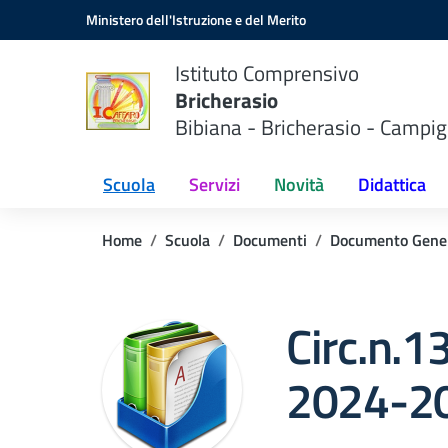
Vai ai contenuti
Vai al menu di navigazione
Vai al footer
Ministero dell'Istruzione e del Merito
Istituto Comprensivo
Bricherasio
Bibiana - Bricherasio - Campig
Scuola
Servizi
Novità
Didattica
Home
Scuola
Documenti
Documento Gene
Circ.n.13
2024-2