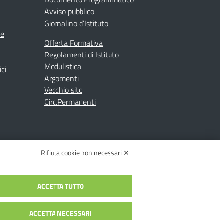
Avviso pubblico
Giornalino d’Istituto
ne
Offerta Formativa
Regolamenti di Istituto
Modulistica
ici
Argomenti
Vecchio sito
Circ.Permanenti
Rifiuta cookie non necessari ✕
ACCETTA TUTTO
C.: toic84200d@pec.istruzione.it
c84200d | Codice Univoco: UFYI9M
ACCETTA NECESSARI