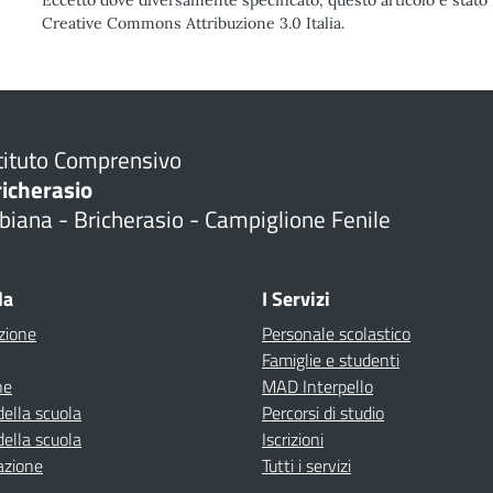
Eccetto dove diversamente specificato, questo articolo è stato 
Creative Commons Attribuzione 3.0 Italia.
tituto Comprensivo
richerasio
biana - Bricherasio - Campiglione Fenile
la
I Servizi
zione
Personale scolastico
Famiglie e studenti
ne
MAD Interpello
della scuola
Percorsi di studio
della scuola
Iscrizioni
azione
Tutti i servizi