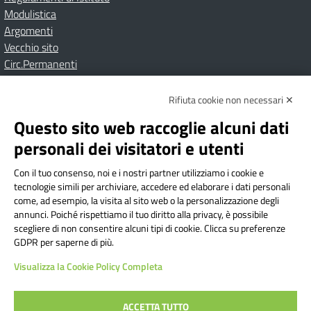
Modulistica
Argomenti
Vecchio sito
Circ.Permanenti
Rifiuta cookie non necessari ✕
Amministrazione Trasparente
Albo online
Privacy Policy
Dichiarazione di accessibilità
Contatti
Note Legali
Questo sito web raccoglie alcuni dati
personali dei visitatori e utenti
Con il tuo consenso, noi e i nostri partner utilizziamo i cookie e
Istituto Comprensivo Bricherasio
tecnologie simili per archiviare, accedere ed elaborare i dati personali
Via Cesare Bollea n. 3 - 10064 Bricherasio (TO) | P.E.O.:
come, ad esempio, la visita al sito web o la personalizzazione degli
toic84200d@istruzione.it | P.E.C.:
annunci. Poiché rispettiamo il tuo diritto alla privacy, è possibile
scegliere di non consentire alcuni tipi di cookie. Clicca su preferenze
toic84200d@pec.istruzione.it
GDPR per saperne di più.
Codice Fiscale: 94544620019 | Cod. Meccanografico:
Visualizza la Cookie Policy Completa
TOIC84200D | Codice IPA: istsc_toic84200d | Codice
Univoco: UFYI9M
ACCETTA TUTTO