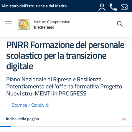
Vai ai contenuti
Vai al menu di navigazione
Vai al footer
Ministero dell'Istruzione e del Merito
Istituto Comprensivo
Bricherasio
PNRR Formazione del personale
scolastico per la transizione
digitale
Piano Nazionale di Ripresa e Resilienza.
Potenziamento dell'offerta formativa Progetto
Nuovi stru-MENTI in PROGRESS.
Stampa / Condividi
Indice della pagina