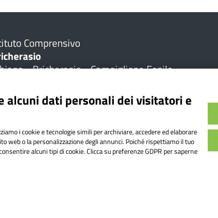
tituto Comprensivo
richerasio
biana - Bricherasio - Campiglione Fenile
 alcuni dati personali dei visitatori e
la
I Servizi
zione
Personale scolastico
Famiglie e studenti
izziamo i cookie e tecnologie simili per archiviare, accedere ed elaborare
sito web o la personalizzazione degli annunci. Poiché rispettiamo il tuo
ne
MAD Interpello
on consentire alcuni tipi di cookie. Clicca su preferenze GDPR per saperne
della scuola
Percorsi di studio
della scuola
Iscrizioni
azione
Tutti i servizi
Didattica
Offerta Formativa