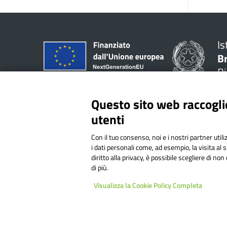
Is
B
Bi
Questo sito web raccoglie
Link Esterni
La Scuo
utenti
MIUR
Presenta
Ufficio Scolastico Regionale
I luoghi
Con il tuo consenso, noi e i nostri partner util
i dati personali come, ad esempio, la visita al 
Ufficio Scolastico Territoriale
Le perso
diritto alla privacy, è possibile scegliere di n
Scuola in Chiaro
I numeri 
di più.
Iscrizioni On Line
Le carte 
Invalsi
Organizz
Visualizza la Cookie Policy Completa
Comune
La storia