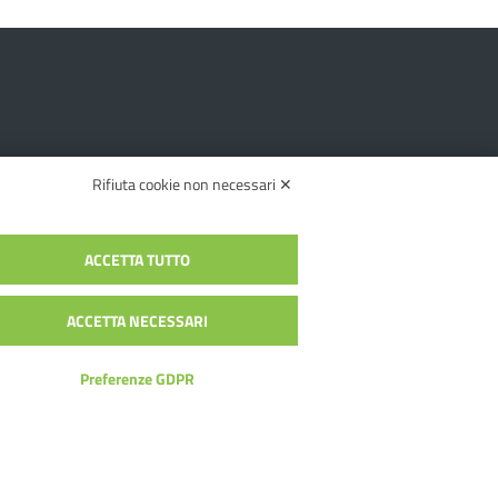
Rifiuta cookie non necessari ✕
Novità
ACCETTA TUTTO
Le notizie e avvisi
Le circolari
ACCETTA NECESSARI
Circolari permanenti
Circolari in evidenza
Preferenze GDPR
Calendario eventi
Albo online
Documento Programmatico
Avviso pubblico
Giornalino d’Istituto