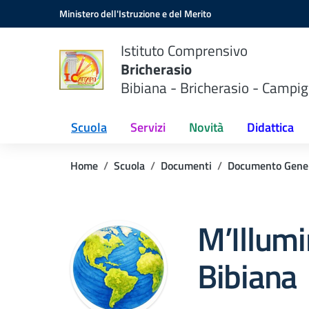
Vai ai contenuti
Vai al menu di navigazione
Vai al footer
Ministero dell'Istruzione e del Merito
Istituto Comprensivo
Bricherasio
Bibiana - Bricherasio - Campig
Scuola
Servizi
Novità
Didattica
Home
Scuola
Documenti
Documento Gene
M’Illum
Bibiana