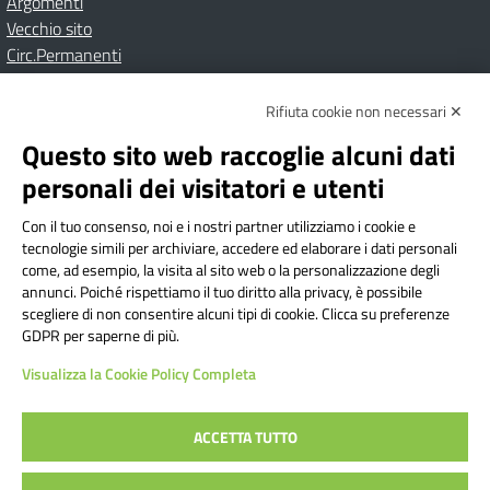
Argomenti
Vecchio sito
Circ.Permanenti
Rifiuta cookie non necessari ✕
Amministrazione Trasparente
Albo online
Privacy Policy
Dichiarazione di accessibilità
Contatti
Note Legali
Questo sito web raccoglie alcuni dati
personali dei visitatori e utenti
Con il tuo consenso, noi e i nostri partner utilizziamo i cookie e
Istituto Comprensivo Bricherasio
tecnologie simili per archiviare, accedere ed elaborare i dati personali
Via Cesare Bollea n. 3 - 10064 Bricherasio (TO) | P.E.O.:
come, ad esempio, la visita al sito web o la personalizzazione degli
toic84200d@istruzione.it | P.E.C.:
annunci. Poiché rispettiamo il tuo diritto alla privacy, è possibile
scegliere di non consentire alcuni tipi di cookie. Clicca su preferenze
toic84200d@pec.istruzione.it
GDPR per saperne di più.
Codice Fiscale: 94544620019 | Cod. Meccanografico:
Visualizza la Cookie Policy Completa
TOIC84200D | Codice IPA: istsc_toic84200d | Codice
Univoco: UFYI9M
ACCETTA TUTTO
Sito web realizzato da AVVALE SPA
|
Concept & Design by