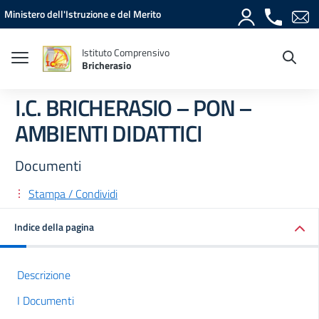
Vai ai contenuti
Vai al menu di navigazione
Vai al footer
Ministero dell'Istruzione e del Merito
Istituto Comprensivo
Bricherasio
I.C. BRICHERASIO – PON –
AMBIENTI DIDATTICI
Documenti
Stampa / Condividi
Indice della pagina
Descrizione
I Documenti