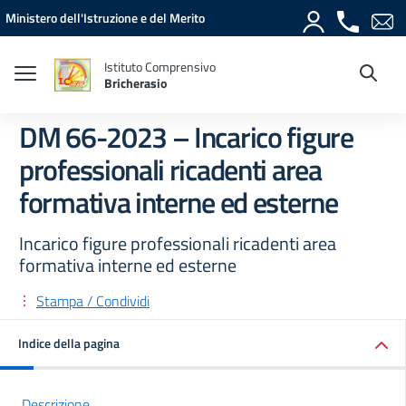
Vai ai contenuti
Vai al menu di navigazione
Vai al footer
Ministero dell'Istruzione e del Merito
Istituto Comprensivo
Bricherasio
DM 66-2023 – Incarico figure
professionali ricadenti area
formativa interne ed esterne
Incarico figure professionali ricadenti area
formativa interne ed esterne
Stampa / Condividi
Indice della pagina
Descrizione