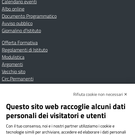
Calendario eventi
Albo online
Documento Programmatico
Avviso pubblico
Giornalino d’Istituto
Offerta Formativa
Regolamenti di Istituto
Modulistica
Argomenti
Vecchio sito
Circ.Permanenti
Rifiuta cookie non necessari ✕
Amministrazione Trasparente
Albo online
Privacy Policy
Dichiarazione di accessibilità
Contatti
Note Legali
Questo sito web raccoglie alcuni dati
personali dei visitatori e utenti
Con il tuo consenso, noi e i nostri partner utilizziamo i cookie e
Istituto Comprensivo Bricherasio
tecnologie simili per archiviare, accedere ed elaborare i dati personali