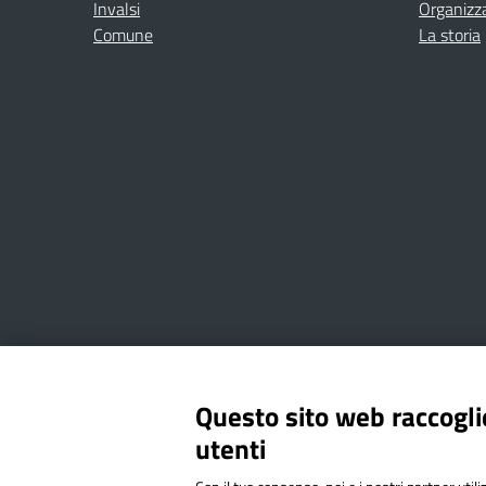
Invalsi
Organizz
Comune
La storia
Amministrazione Trasparente
Albo online
Privacy Poli
Questo sito web raccoglie
utenti
Via Cesare Bollea n. 3 - 10064 