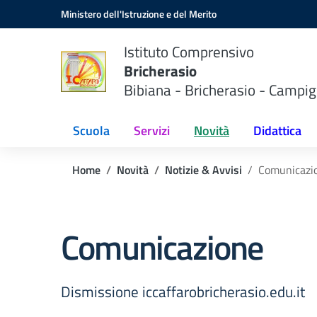
Vai ai contenuti
Vai al menu di navigazione
Vai al footer
Ministero dell'Istruzione e del Merito
Istituto Comprensivo
Bricherasio
Bibiana - Bricherasio - Campig
Scuola
Servizi
Novità
Didattica
Home
Novità
Notizie & Avvisi
Comunicazi
Comunicazione
Dismissione iccaffarobricherasio.edu.it