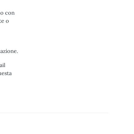
no con
te o
azione.
ail
uesta