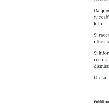
Da ques
@iccaff
lette.
Si racc
ufficia
Si info
resterà
dismiss
Grazie 
Pubblicat