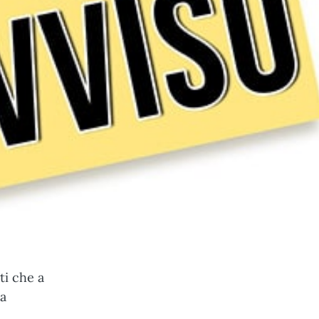
ti che a
la