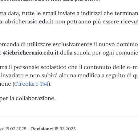
ta data, tutte le email inviate a indirizzi che termina
arobricherasio.edu.it non potranno più essere ricevu
omanda di utilizzare esclusivamente il nuovo dominio
le
@icbricherasio.edu.it
della scuola per ogni comunic
rma il personale scolastico che il contenuto delle e-m
 invariato e non subirà alcuna modifica a seguito di q
ione (
Circolare 154
).
per la collaborazione.
o:
15.03.2025
-
Revisione:
15.03.2025