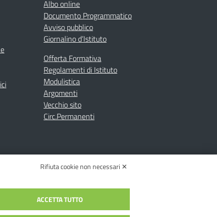
Albo online
Documento Programmatico
Avviso pubblico
Giornalino d’Istituto
ne
Offerta Formativa
Regolamenti di Istituto
Modulistica
ici
Argomenti
Vecchio sito
Circ.Permanenti
Rifiuta cookie non necessari ✕
ACCETTA TUTTO
C.: toic84200d@pec.istruzione.it