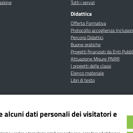
azione
Tutti i servizi
Didattica
Offerta Formativa
Protocollo accoglienza Inclusio
Percorsi Didattici
Buone pratiche
Progetti finanziati da Enti Pubbl
Attuazione Misure PNRR
I progetti delle classi
Elenco materiale
Libri di testo
cy
Dichiarazione di accessibilità
Contatti
Note Legali
 alcuni dati personali dei visitatori e
Istituto Comprensivo Bricherasio
Bricherasio (TO) | P.E.O.: toic84200d@istruzione.it | P.E.