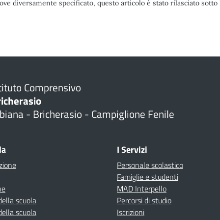
ove diversamente specificato, questo articolo è stato rilasciato sott
tituto Comprensivo
richerasio
biana - Bricherasio - Campiglione Fenile
la
I Servizi
zione
Personale scolastico
Famiglie e studenti
ne
MAD Interpello
della scuola
Percorsi di studio
della scuola
Iscrizioni