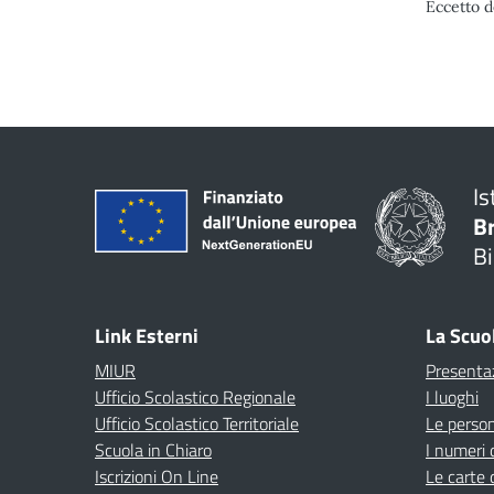
Eccetto d
Is
B
Bi
Link Esterni
La Scuo
MIUR
Presenta
Ufficio Scolastico Regionale
I luoghi
Ufficio Scolastico Territoriale
Le perso
Scuola in Chiaro
I numeri 
Iscrizioni On Line
Le carte 