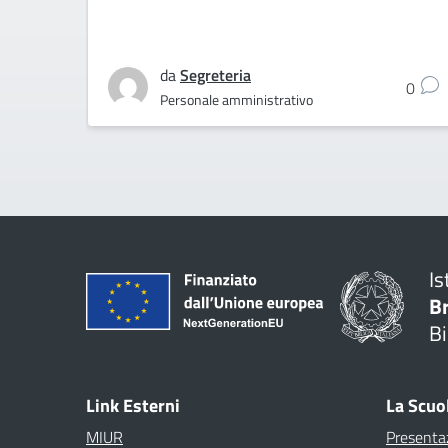
da
Segreteria
0
Personale amministrativo
Is
B
Bi
Link Esterni
La Scuo
MIUR
Presenta