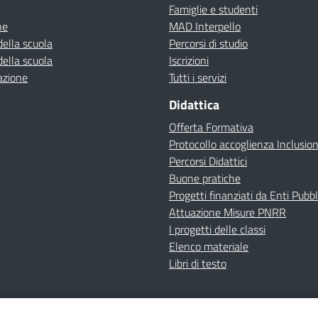
Famiglie e studenti
ne
MAD Interpello
della scuola
Percorsi di studio
della scuola
Iscrizioni
azione
Tutti i servizi
Didattica
Offerta Formativa
Protocollo accoglienza Inclusio
Percorsi Didattici
Buone pratiche
Progetti finanziati da Enti Pubbl
Attuazione Misure PNRR
I progetti delle classi
Elenco materiale
Libri di testo
cy
Dichiarazione di accessibilità
Contatti
Note Legali