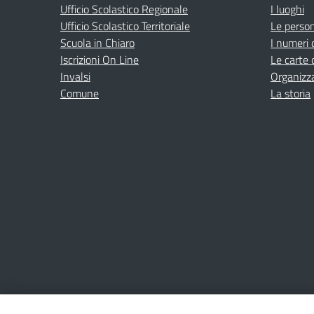
Ufficio Scolastico Regionale
I luoghi
Ufficio Scolastico Territoriale
Le perso
Scuola in Chiaro
I numeri 
Iscrizioni On Line
Le carte 
Invalsi
Organizz
Comune
La storia
Amministrazione Trasparente
Albo online
Privacy Poli