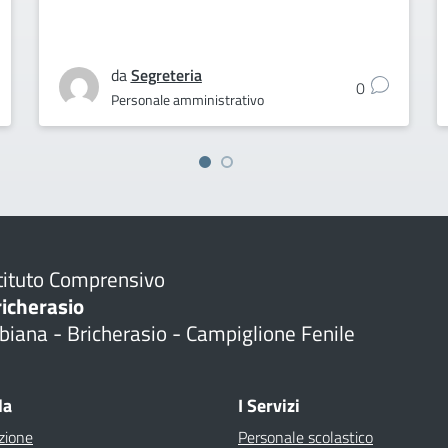
da
Segreteria
0
Personale amministrativo
tituto Comprensivo
richerasio
biana - Bricherasio - Campiglione Fenile
la
I Servizi
zione
Personale scolastico