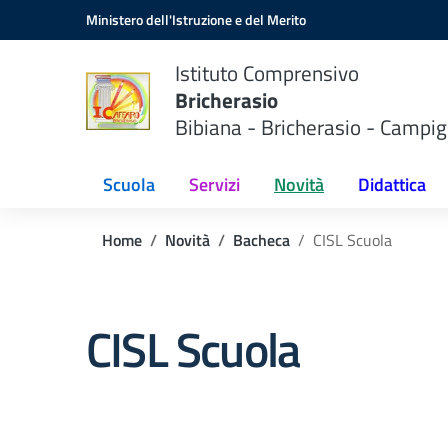
Vai ai contenuti
Vai al menu di navigazione
Vai al footer
Ministero dell'Istruzione e del Merito
Istituto Comprensivo
Bricherasio
Bibiana - Bricherasio - Campig
Scuola
Servizi
Novità
Didattica
Home
Novità
Bacheca
CISL Scuola
CISL Scuola