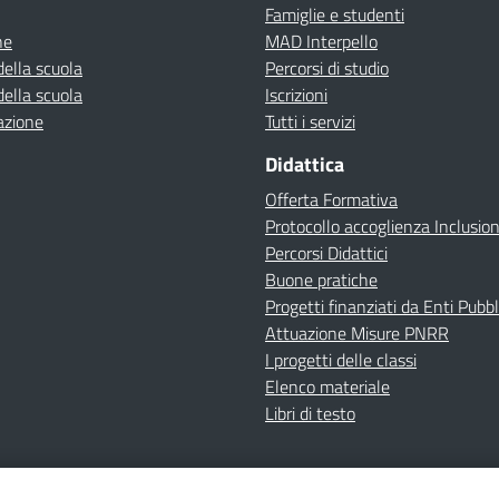
Famiglie e studenti
ne
MAD Interpello
della scuola
Percorsi di studio
della scuola
Iscrizioni
azione
Tutti i servizi
Didattica
Offerta Formativa
Protocollo accoglienza Inclusio
Percorsi Didattici
Buone pratiche
Progetti finanziati da Enti Pubbl
Attuazione Misure PNRR
I progetti delle classi
Elenco materiale
Libri di testo
cy
Dichiarazione di accessibilità
Contatti
Note Legali