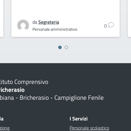
da
Segreteria
0
Personale amministrativo
tituto Comprensivo
richerasio
biana - Bricherasio - Campiglione Fenile
la
I Servizi
zione
Personale scolastico