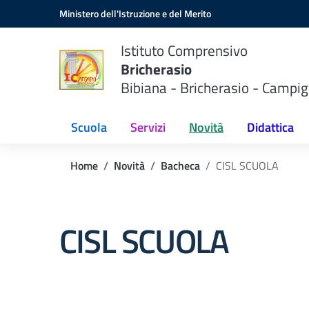
Vai ai contenuti
Vai al menu di navigazione
Vai al footer
Ministero dell'Istruzione e del Merito
Istituto Comprensivo
Bricherasio
Bibiana - Bricherasio - Campig
Scuola
Servizi
Novità
Didattica
Home
Novità
Bacheca
CISL SCUOLA
CISL SCUOLA