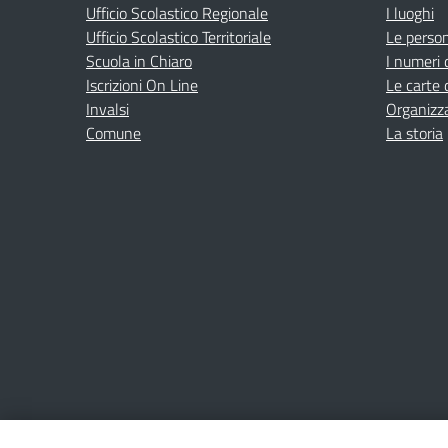
Ufficio Scolastico Regionale
I luoghi
Ufficio Scolastico Territoriale
Le perso
Scuola in Chiaro
I numeri 
Iscrizioni On Line
Le carte 
Invalsi
Organizz
Comune
La storia
Amministrazione Trasparente
Albo online
Privacy Poli