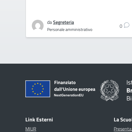
da
Segreteria
0
Personale amministrativo
Is
B
Bi
Link Esterni
La Scuo
MIUR
Presenta