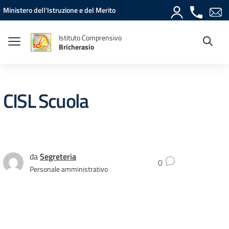
Vai ai contenuti
Vai al menu di navigazione
Vai al footer
Ministero dell'Istruzione e del Merito
Istituto Comprensivo
Bricherasio
CISL Scuola
da
Segreteria
0
Personale amministrativo