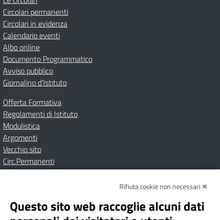
Le circolari
Circolari permanenti
Circolari in evidenza
Calendario eventi
Albo online
Documento Programmatico
Avviso pubblico
Giornalino d’Istituto
Offerta Formativa
Regolamenti di Istituto
Modulistica
Argomenti
Vecchio sito
Circ.Permanenti
Rifiuta cookie non necessari ✕
Amministrazione Trasparente
Albo online
Privacy Policy
Dichiarazione di accessibilità
Contatti
Note Legali
Questo sito web raccoglie alcuni dati