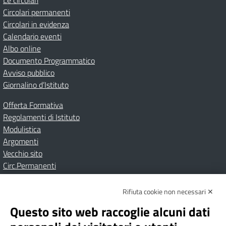
Le circolari
Circolari permanenti
Circolari in evidenza
Calendario eventi
Albo online
Documento Programmatico
Avviso pubblico
Giornalino d’Istituto
Offerta Formativa
Regolamenti di Istituto
Modulistica
Argomenti
Vecchio sito
Circ.Permanenti
Rifiuta cookie non necessari ✕
Amministrazione Trasparente
Albo online
Privacy Policy
Dichiarazione di accessibilità
Contatti
Note Legali
Questo sito web raccoglie alcuni dati