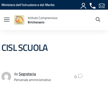
Vai ai contenuti
Vai al menu di navigazione
Vai al footer
Ministero dell'Istruzione e del Merito
Istituto Comprensivo
Bricherasio
CISL SCUOLA
da
Segreteria
0
Personale amministrativo