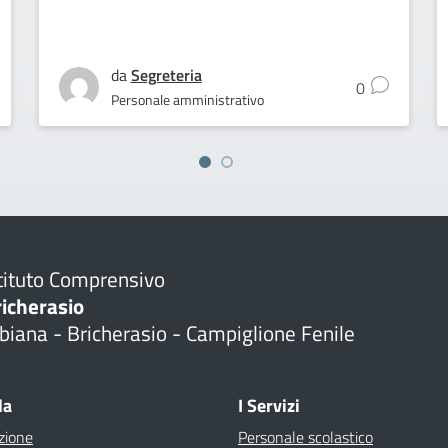
da
Segreteria
0
Personale amministrativo
tituto Comprensivo
richerasio
biana - Bricherasio - Campiglione Fenile
la
I Servizi
zione
Personale scolastico