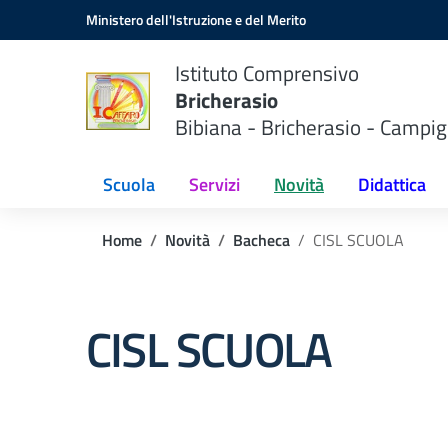
Vai ai contenuti
Vai al menu di navigazione
Vai al footer
Ministero dell'Istruzione e del Merito
Istituto Comprensivo
Bricherasio
Bibiana - Bricherasio - Campig
Scuola
Servizi
Novità
Didattica
Home
Novità
Bacheca
CISL SCUOLA
CISL SCUOLA