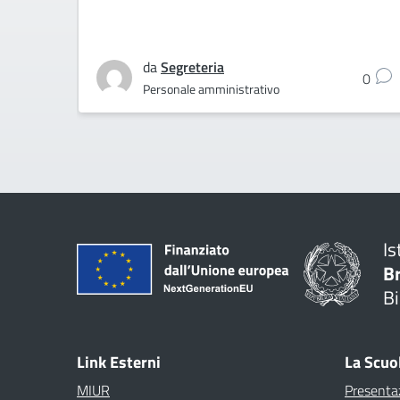
da
Segreteria
0
Personale amministrativo
Is
B
Bi
Link Esterni
La Scuo
MIUR
Presenta