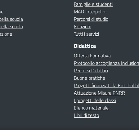
Famiglie e studenti
ne
MAD Interpello
della scuola
Percorsi di studio
della scuola
Iscrizioni
azione
Tutti i servizi
Didattica
Offerta Formativa
Protocollo accoglienza Inclusio
Percorsi Didattici
Buone pratiche
Progetti finanziati da Enti Pubbl
Attuazione Misure PNRR
I progetti delle classi
Elenco materiale
Libri di testo
cy
Dichiarazione di accessibilità
Contatti
Note Legali