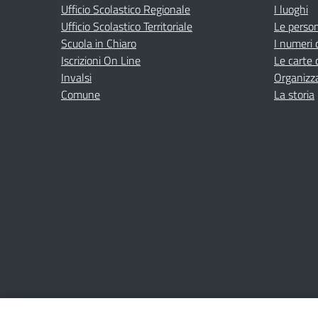
Ufficio Scolastico Regionale
I luoghi
Ufficio Scolastico Territoriale
Le perso
Scuola in Chiaro
I numeri 
Iscrizioni On Line
Le carte 
Invalsi
Organizz
Comune
La storia
Amministrazione Trasparente
Albo online
Privacy Poli