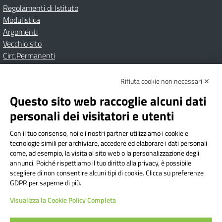
Regolamenti di Istituto
Modulistica
Argomenti
Vecchio sito
Circ.Permanenti
Rifiuta cookie non necessari ✕
Amministrazione Trasparente
Albo online
Privacy Policy
Dichiarazione di accessibilità
Contatti
Note Legali
Questo sito web raccoglie alcuni dati
personali dei visitatori e utenti
Con il tuo consenso, noi e i nostri partner utilizziamo i cookie e
Istituto Comprensivo Bricherasio
tecnologie simili per archiviare, accedere ed elaborare i dati personali
Via Cesare Bollea n. 3 - 10064 Bricherasio (TO) | P.E.O.:
come, ad esempio, la visita al sito web o la personalizzazione degli
toic84200d@istruzione.it | P.E.C.:
annunci. Poiché rispettiamo il tuo diritto alla privacy, è possibile
scegliere di non consentire alcuni tipi di cookie. Clicca su preferenze
toic84200d@pec.istruzione.it
GDPR per saperne di più.
Codice Fiscale: 94544620019 | Cod. Meccanografico:
Visualizza la Cookie Policy Completa
TOIC84200D | Codice IPA: istsc_toic84200d | Codice
Univoco: UFYI9M