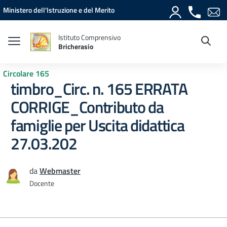
Vai ai contenuti
Vai al menu di navigazione
Vai al footer
Ministero dell'Istruzione e del Merito
Istituto Comprensivo
Bricherasio
Circolare 165
timbro_Circ. n. 165 ERRATA
CORRIGE_Contributo da
famiglie per Uscita didattica
27.03.202
da
Webmaster
Docente