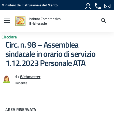
Vai ai contenuti
Vai al menu di navigazione
Vai al footer
Ministero dell'Istruzione e del Merito
Istituto Comprensivo
Bricherasio
Circolare
Circ. n. 98 – Assemblea
sindacale in orario di servizio
1.12.2023 Personale ATA
da
Webmaster
Docente
AREA RISERVATA