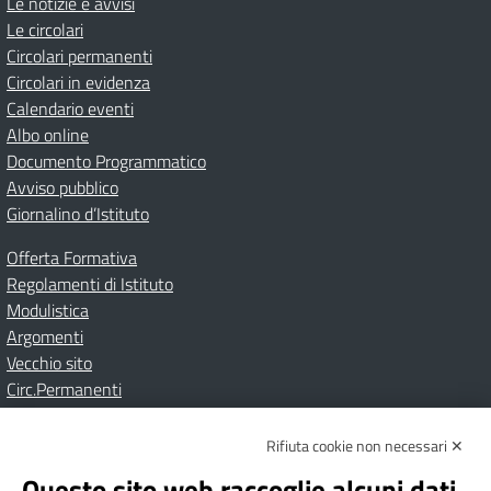
Le notizie e avvisi
Le circolari
Circolari permanenti
Circolari in evidenza
Calendario eventi
Albo online
Documento Programmatico
Avviso pubblico
Giornalino d’Istituto
Offerta Formativa
Regolamenti di Istituto
Modulistica
Argomenti
Vecchio sito
Circ.Permanenti
Rifiuta cookie non necessari ✕
Amministrazione Trasparente
Albo online
Privacy Policy
Dichiarazione di accessibilità
Contatti
Note Legali
Questo sito web raccoglie alcuni dati