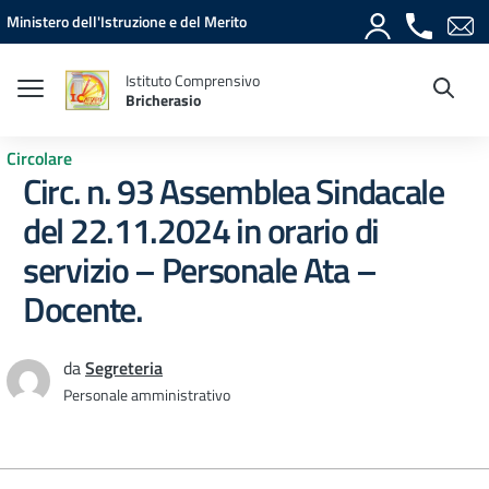
Vai ai contenuti
Vai al menu di navigazione
Vai al footer
Ministero dell'Istruzione e del Merito
Istituto Comprensivo
Bricherasio
Circolare
Circ. n. 93 Assemblea Sindacale
del 22.11.2024 in orario di
servizio – Personale Ata –
Docente.
da
Segreteria
Personale amministrativo