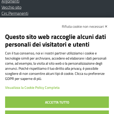
Argomenti
Vecchio sito
Circ.Permanenti
Rifiuta cookie non necessari ✕
Amministrazione Trasparente
Albo online
Privacy Policy
Dichiarazione di accessibilità
Contatti
Note Legali
Questo sito web raccoglie alcuni dati
personali dei visitatori e utenti
Con il tuo consenso, noi e i nostri partner utilizziamo i cookie e
Istituto Comprensivo Bricherasio
tecnologie simili per archiviare, accedere ed elaborare i dati personali
Via Cesare Bollea n. 3 - 10064 Bricherasio (TO) | P.E.O.:
come, ad esempio, la visita al sito web o la personalizzazione degli
toic84200d@istruzione.it | P.E.C.:
annunci. Poiché rispettiamo il tuo diritto alla privacy, è possibile
scegliere di non consentire alcuni tipi di cookie. Clicca su preferenze
toic84200d@pec.istruzione.it
GDPR per saperne di più.
Codice Fiscale: 94544620019 | Cod. Meccanografico:
Visualizza la Cookie Policy Completa
TOIC84200D | Codice IPA: istsc_toic84200d | Codice
Univoco: UFYI9M
ACCETTA TUTTO
Sito web realizzato da AVVALE SPA
|
Concept & Design by