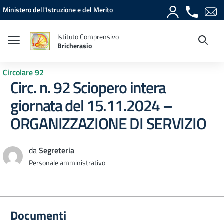
Vai ai contenuti
Vai al menu di navigazione
Vai al footer
Ministero dell'Istruzione e del Merito
Istituto Comprensivo
Bricherasio
Circolare 92
Circ. n. 92 Sciopero intera
giornata del 15.11.2024 –
ORGANIZZAZIONE DI SERVIZIO
da
Segreteria
Personale amministrativo
Documenti