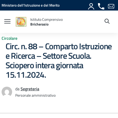
Vai ai contenuti
Vai al menu di navigazione
Vai al footer
Ministero dell'Istruzione e del Merito
Istituto Comprensivo
Bricherasio
Circolare
Circ. n. 88 – Comparto Istruzione
e Ricerca – Settore Scuola.
Sciopero intera giornata
15.11.2024.
da
Segreteria
Personale amministrativo