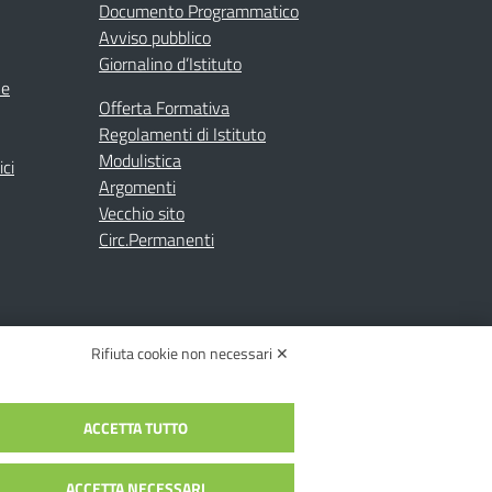
Documento Programmatico
Avviso pubblico
Giornalino d’Istituto
ne
Offerta Formativa
Regolamenti di Istituto
Modulistica
ici
Argomenti
Vecchio sito
Circ.Permanenti
Rifiuta cookie non necessari ✕
ACCETTA TUTTO
C.: toic84200d@pec.istruzione.it
c84200d | Codice Univoco: UFYI9M
ACCETTA NECESSARI