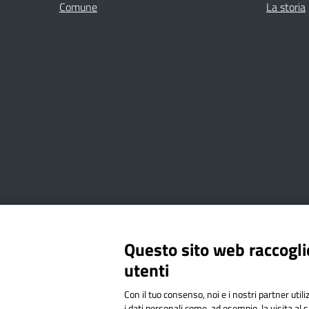
Comune
La storia
Amministrazione Trasparente
Albo online
Privacy Poli
Questo sito web raccoglie
utenti
Via Cesare Bollea n. 3 - 10064 
Con il tuo consenso, noi e i nostri partner util
Codice Fiscale: 94544620019 | C
i dati personali come, ad esempio, la visita al 