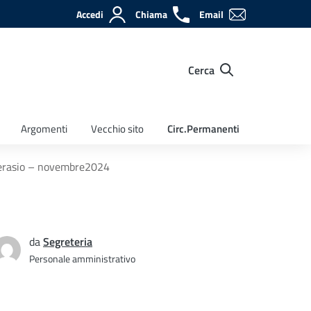
Accedi
Chiama
Email
Cerca
Argomenti
Vecchio sito
Circ.Permanenti
icherasio – novembre2024
da
Segreteria
Personale amministrativo