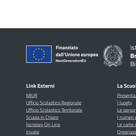
Is
B
Bi
Link Esterni
La Scuo
MIUR
Presenta
Ufficio Scolastico Regionale
I luoghi
Ufficio Scolastico Territoriale
Le perso
Scuola in Chiaro
I numeri 
Iscrizioni On Line
Le carte 
Invalsi
Organizz