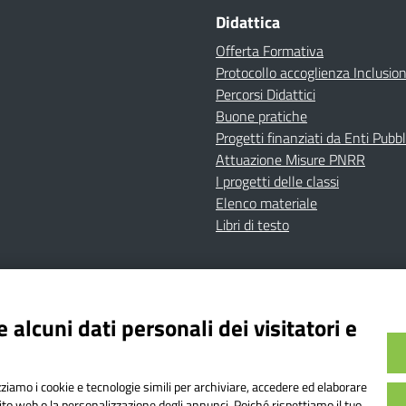
Didattica
Offerta Formativa
Protocollo accoglienza Inclusio
Percorsi Didattici
Buone pratiche
Progetti finanziati da Enti Pubbl
Attuazione Misure PNRR
I progetti delle classi
Elenco materiale
Libri di testo
cy
Dichiarazione di accessibilità
Contatti
Note Legali
 alcuni dati personali dei visitatori e
Istituto Comprensivo Bricherasio
Bricherasio (TO) | P.E.O.: toic84200d@istruzione.it | P.E.
izziamo i cookie e tecnologie simili per archiviare, accedere ed elaborare
od. Meccanografico: TOIC84200D | Codice IPA: istsc_toi
sito web o la personalizzazione degli annunci. Poiché rispettiamo il tuo