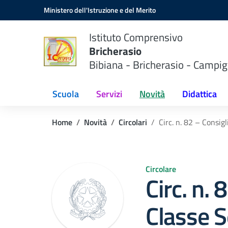
Vai ai contenuti
Vai al menu di navigazione
Vai al footer
Ministero dell'Istruzione e del Merito
Istituto Comprensivo
Bricherasio
Bibiana - Bricherasio - Campig
Scuola
Servizi
Novità
Didattica
Home
Novità
Circolari
Circ. n. 82 – Consig
Circolare
Circ. n. 
Classe S