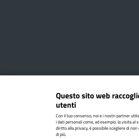
Amministrazione Trasparente
Albo online
Privacy Poli
Questo sito web raccoglie
utenti
Via Cesare Bollea n. 3 - 10064 
Con il tuo consenso, noi e i nostri partner util
Codice Fiscale: 94544620019 | C
i dati personali come, ad esempio, la visita al 
diritto alla privacy, è possibile scegliere di n
di più.
Sit