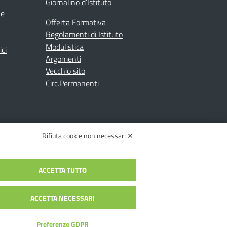
Giornalino d’Istituto
ne
Offerta Formativa
Regolamenti di Istituto
Modulistica
ici
Argomenti
Vecchio sito
Circ.Permanenti
Rifiuta cookie non necessari ✕
ACCETTA TUTTO
C.: toic84200d@pec.istruzione.it
c84200d | Codice Univoco: UFYI9M
ACCETTA NECESSARI
Preferenze GDPR
alia