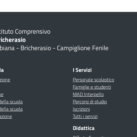
tituto Comprensivo
richerasio
biana - Bricherasio - Campiglione Fenile
la
I Servizi
zione
Personale scolastico
Famiglie e studenti
ne
MAD Interpello
della scuola
Percorsi di studio
della scuola
Iscrizioni
azione
Tutti i servizi
Didattica