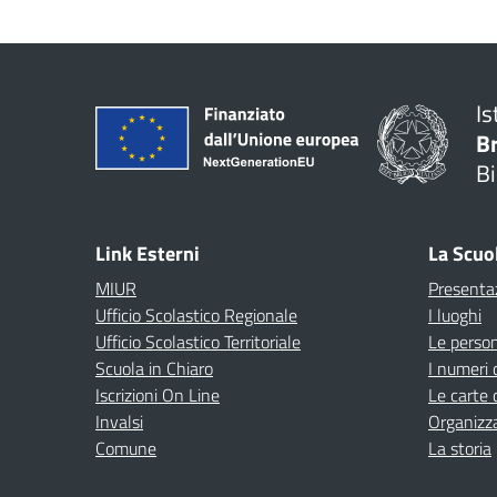
Is
B
Bi
Link Esterni
La Scuo
MIUR
Presenta
Ufficio Scolastico Regionale
I luoghi
Ufficio Scolastico Territoriale
Le perso
Scuola in Chiaro
I numeri 
Iscrizioni On Line
Le carte 
Invalsi
Organizz
Comune
La storia