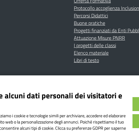
Offerta Formativa
Protocollo accoglienza Inclusio
Percorsi Didattici
Buone pratiche
Progetti finanziati da Enti Pubbl
Attuazione Misure PNRR
I progetti delle classi
Elenco materiale
Libri di testo
cy
Dichiarazione di accessibilità
Contatti
Note Legali
 alcuni dati personali dei visitatori e
Istituto Comprensivo Bricherasio
Bricherasio (TO) | P.E.O.: toic84200d@istruzione.it | P.E.
izziamo i cookie e tecnologie simili per archiviare, accedere ed elaborare
od. Meccanografico: TOIC84200D | Codice IPA: istsc_toi
sito web o la personalizzazione degli annunci. Poiché rispettiamo il tuo
on consentire alcuni tipi di cookie. Clicca su preferenze GDPR per saperne
o web realizzato da AVVALE SPA
|
Concept & Design by Designers It