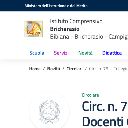
Vai ai contenuti
Vai al menu di navigazione
Vai al footer
Ministero dell'Istruzione e del Merito
Istituto Comprensivo
Bricherasio
Bibiana - Bricherasio - Campig
Scuola
Servizi
Novità
Didattica
Home
Novità
Circolari
Circ. n. 75 – Colleg
Circolare
Circ. n. 
Docenti