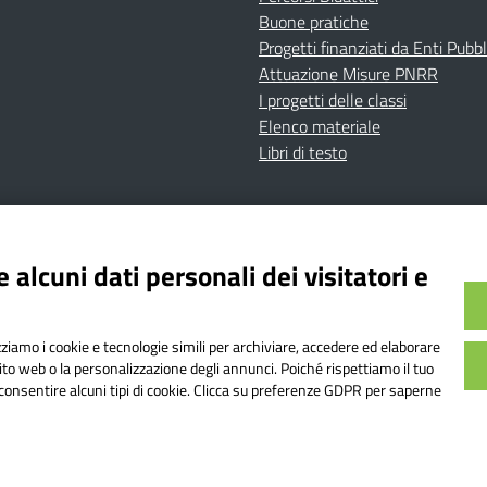
Buone pratiche
Progetti finanziati da Enti Pubbl
Attuazione Misure PNRR
I progetti delle classi
Elenco materiale
Libri di testo
cy
Dichiarazione di accessibilità
Contatti
Note Legali
 alcuni dati personali dei visitatori e
Istituto Comprensivo Bricherasio
Bricherasio (TO) | P.E.O.: toic84200d@istruzione.it | P.E.
izziamo i cookie e tecnologie simili per archiviare, accedere ed elaborare
od. Meccanografico: TOIC84200D | Codice IPA: istsc_toi
sito web o la personalizzazione degli annunci. Poiché rispettiamo il tuo
on consentire alcuni tipi di cookie. Clicca su preferenze GDPR per saperne
o web realizzato da AVVALE SPA
|
Concept & Design by Designers It