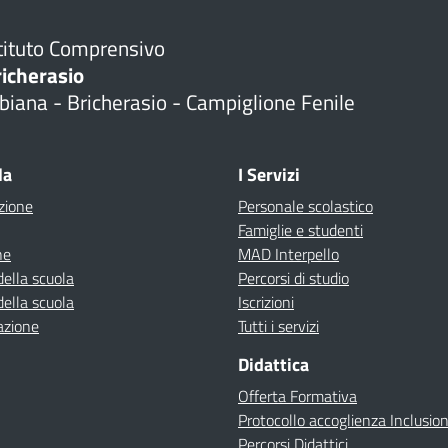
tituto Comprensivo
richerasio
biana - Bricherasio - Campiglione Fenile
la
I Servizi
zione
Personale scolastico
Famiglie e studenti
ne
MAD Interpello
della scuola
Percorsi di studio
della scuola
Iscrizioni
azione
Tutti i servizi
Didattica
Offerta Formativa
Protocollo accoglienza Inclusio
Percorsi Didattici