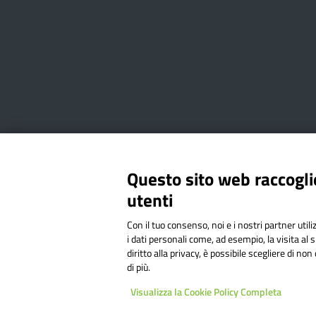
Amministrazione Trasparente
Albo online
Privacy Poli
Questo sito web raccoglie
utenti
Via Cesare Bollea n. 3 - 10064 
Con il tuo consenso, noi e i nostri partner util
Codice Fiscale: 94544620019 | C
i dati personali come, ad esempio, la visita al 
diritto alla privacy, è possibile scegliere di n
di più.
Sit
Visualizza la Cookie Policy Completa