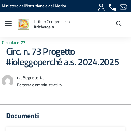
Vai ai contenuti
Vai al menu di navigazione
Vai al footer
Ministero dell'Istruzione e del Merito
Istituto Comprensivo
Bricherasio
Circolare 73
Circ. n. 73 Progetto
#ioleggoperché a.s. 2024.2025
da
Segreteria
Personale amministrativo
Documenti