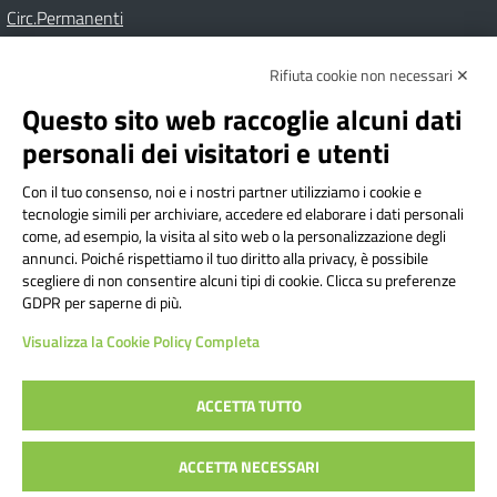
Circ.Permanenti
Rifiuta cookie non necessari ✕
Amministrazione Trasparente
Albo online
Privacy Policy
Dichiarazione di accessibilità
Contatti
Note Legali
Questo sito web raccoglie alcuni dati
personali dei visitatori e utenti
Con il tuo consenso, noi e i nostri partner utilizziamo i cookie e
Istituto Comprensivo Bricherasio
tecnologie simili per archiviare, accedere ed elaborare i dati personali
Via Cesare Bollea n. 3 - 10064 Bricherasio (TO) | P.E.O.:
come, ad esempio, la visita al sito web o la personalizzazione degli
toic84200d@istruzione.it | P.E.C.:
annunci. Poiché rispettiamo il tuo diritto alla privacy, è possibile
scegliere di non consentire alcuni tipi di cookie. Clicca su preferenze
toic84200d@pec.istruzione.it
GDPR per saperne di più.
Codice Fiscale: 94544620019 | Cod. Meccanografico:
Visualizza la Cookie Policy Completa
TOIC84200D | Codice IPA: istsc_toic84200d | Codice
Univoco: UFYI9M
ACCETTA TUTTO
Sito web realizzato da AVVALE SPA
|
Concept & Design by
ACCETTA NECESSARI
Designers Italia