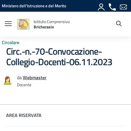
Vai ai contenuti
Vai al menu di navigazione
Vai al footer
Ministero dell'Istruzione e del Merito
Istituto Comprensivo
Bricherasio
Circolare
Circ.-n.-70-Convocazione-
Collegio-Docenti-06.11.2023
da
Webmaster
Docente
AREA RISERVATA