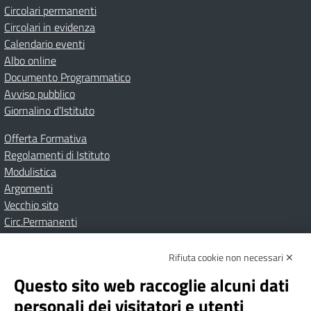
Circolari permanenti
Circolari in evidenza
Calendario eventi
Albo online
Documento Programmatico
Avviso pubblico
Giornalino d’Istituto
Offerta Formativa
Regolamenti di Istituto
Modulistica
Argomenti
Vecchio sito
Circ.Permanenti
Rifiuta cookie non necessari ✕
Amministrazione Trasparente
Albo online
Privacy Policy
Dichiarazione di accessibilità
Contatti
Note Legali
Questo sito web raccoglie alcuni dati
personali dei visitatori e utenti